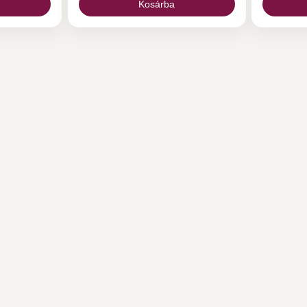
ellenére kérdésed lenne, kérlek
Kosárba
keress bizalommal! A plumeria
magcsomag tartalma: 2 csomag
Plumeria mag ( 12 db)-véletlenszerű
fajta 4 l Speciális magonc föld
plumeriák számára 12 db kis cserép
12 db növény tábla