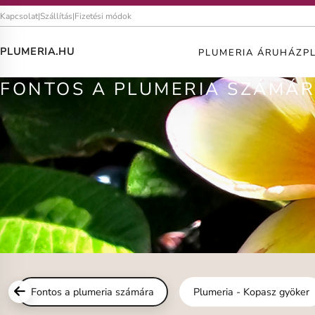
Kapcsolat
|
Szállítás
|
Fizetési módok
PLUMERIA.HU
PLUMERIA ÁRUHÁZ
P
FONTOS A PLUMERIA SZÁMÁ
Fontos a plumeria számára
Plumeria - Kopasz gyöker