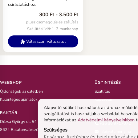
csíráztatáshoz.
300 Ft - 3.500 Ft
plusz csomagolás és szállítás
Szállítási idő: 1-3 munkanap
Válasszon változatot
WEBSHOP
ÜGYINTÉZÉS
Újdonságok az üzletben
Szállítás
Különleges ajánlatok
Kapcsolat
Alapvető sütiket használunk az áruház működésé
Elállási jog
RAKTÁR
szolgáltatást is használjuk a weboldal használ
információkat az
Adatvédelmi irányelveinkben
t
Dózsa György ut. 54
+36 30 9717072
Szükséges
8624 Balatonszárszó
info@plumeria.hu
Kosárhoz, fizetéshez és bejelentkezéshez (