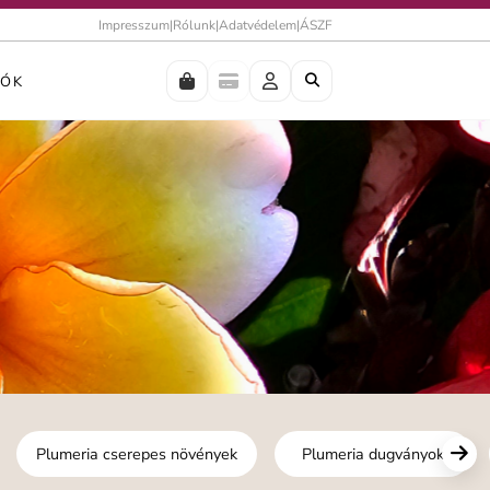
Impresszum
|
Rólunk
|
Adatvédelem
|
ÁSZF
IÓK
Plumeria cserepes növények
Plumeria dugványok