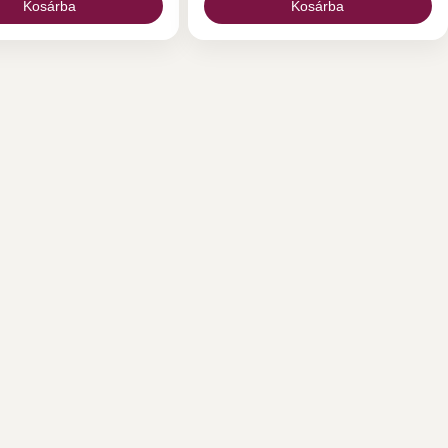
ellenére kérdésed lenne, kérlek
Kosárba
Kosárba
keress bizalommal! A frangipáni
magcsomag tartalma: 1 csomag
Plumeria mag ( 6 db)-véletlenszerű
fajta 1,5 l. plumeria magonc föld 6
db kis cserép 6 db növény tábla
Plumeria mag nevelése, frangipáni
mag nevelése, hawaii rózsa magok