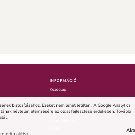
INFORMÁCIÓ
Kezdőlap
ASZF
nek biztosításához. Ezeket nem lehet letiltani. A Google Analytics
Rólunk
atának névtelen elemzésére az oldal fejlesztése érdekében. További
Impresszum
alál.
Adatvédelem
G.Y.I.K
Akt
mindig aktív)