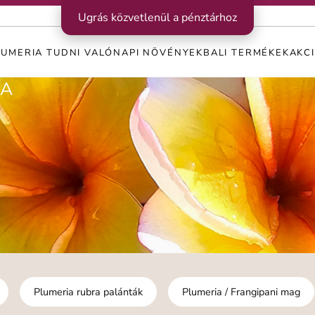
Ugrás közvetlenül a pénztárhoz
LUMERIA TUDNI VALÓ
NAPI NÖVÉNYEK
BALI TERMÉKEK
AKC
RA
Plumeria rubra palánták
Plumeria / Frangipani mag