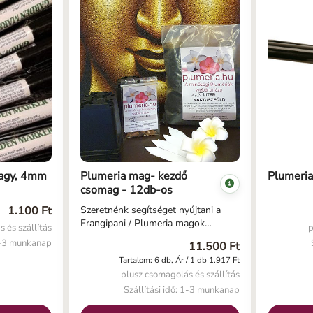
véletlensze
magoncföl
db kis cs
növény táb
Plumeria 
10-52-10)
 nagy, 4mm
Plumeria mag- kezdő
Plumeria 
csomag - 12db-os
1.100 Ft
Szeretnénk segítséget nyújtani a
Frangipani / Plumeria magok
 és szállítás
p
neveléséhez, ezért összeállítottunk
 1-3 munkanap
11.500 Ft
egy plumeria mag csomagot,
Tartalom: 6 db, Ár / 1 db 1.917 Ft
amelyben minden megtalálható, ami
plusz csomagolás és szállítás
a mag elültetéséhez első
alkalommal szükséges. Küldünk
Szállítási idő: 1-3 munkanap
mellé tájékoztatót is, de ha ennek