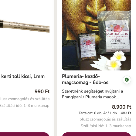
rű fajta 4 l Speciális
d plumeriák számára 10
erép (7x7x8cm) 10 db nagy
la 1 db kerti toll 200g
specialis tápanyag (NPK
kerti toll kicsi, 1mm
Plumeria- kezdő-
magcsomag - 6db-os
990 Ft
Szeretnénk segítséget nyújtani a
Frangipani / Plumeria magok
lusz csomagolás és szállítás
neveléséhez, ezért összeállítottunk
Szállítási idő: 1-3 munkanap
8.900 Ft
egy plumeria mag csomagot,
Tartalom: 6 db, Ár / 1 db 1.483 Ft
amelyben minden megtalálható, ami
plusz csomagolás és szállítás
a mag elültetéséhez első
alkalommal szükséges. Küldünk
Szállítási idő: 1-3 munkanap
mellé tájékoztatót is, de ha ennek