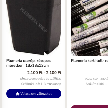
Plumeria cserép, közepes
Plumeria kerti toll-
méretben, 13x13x13cm
2.100 Ft - 2.100 Ft
plusz csomagolás és szállítás
plusz csomagolás
Szállítási idő: 1-3 munkanap
Szállítási idő:
Válasszon változatot