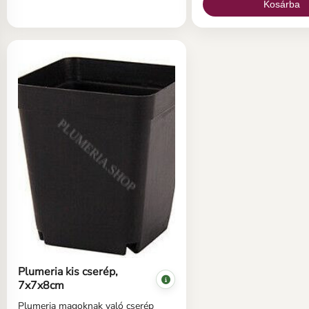
Kosárba
Plumeria kis cserép,
7x7x8cm
Plumeria magoknak való cserép