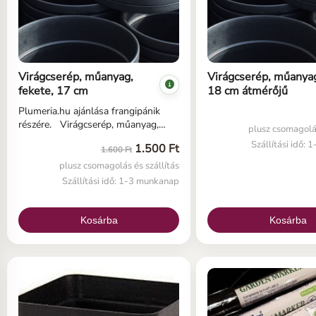
Virágcserép, műanyag,
Virágcserép, műanyag
fekete, 17 cm
18 cm átmérőjű
Plumeria.hu ajánlása frangipánik
részére. Virágcserép, műanyag,
plusz csomagolás
fekete, 17 cm átmérőjű Ideális
Szállítási idő:
1.500 Ft
1.600 Ft
gyökeres dugványokhoz vagy
kopasz gyökerű Plumeria
plusz csomagolás és szállítás
növényekhez. A fekete színt
Szállítási idő: 1-3 munkanap
javasoljuk a plumeriák számára,
amennyiben cserepet szeretne
cserélni. plumeria cserép, frangipáni
Kosárba
Kosárba
cserép, plumeria átültetés,
frangipáni gyökereztetés