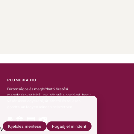
PLUMERIA.HU
Biztonságos és megbízható fizetési
megoldásokat kínálunk, többféle opcióval, hogy
vásárlásod egyszerű, átlátható és teljesen
gondtalan legyen minden helyzetben.
Kijelölés mentése
Fogadj el mindent
ív