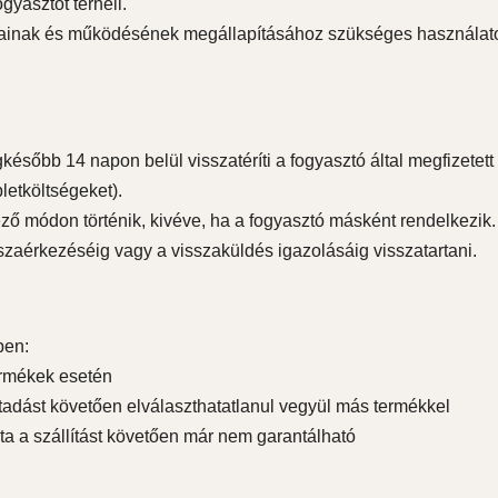
gyasztót terheli.
ágainak és működésének megállapításához szükséges használat
később 14 napon belül visszatéríti a fogyasztó által megfizetett ö
letköltségeket).
ező módon történik, kivéve, ha a fogyasztó másként rendelkezik.
isszaérkezéséig vagy a visszaküldés igazolásáig visszatartani.
ben:
ermékek esetén
átadást követően elválaszthatatlanul vegyül más termékkel
a a szállítást követően már nem garantálható