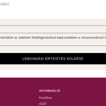
mációkat az adataim feldolgozásával kapcsolatban a visszavonással 
LEMONDÁSI ÉRTESÍTÉS KÜLDÉSE
INFORMÁCIÓ
Kezdőlap
ASZF