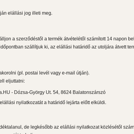
án elállási jog illeti meg.
álljon a szerződéstől a termék átvételétől számított 14 napon bel
dőpontban szállítjuk ki, az elállási határidő az utoljára átvett t
korolni (pl. postai levél vagy e-mail útján).
l eljuttatni:
a.HU - Dózsa-György Ut. 54, 8624 Balatonszárszó
állási nyilatkozatát a határidő lejárta előtt elküldi.
déktalanul, de legkésőbb az elállási nyilatkozat közlésétől szám