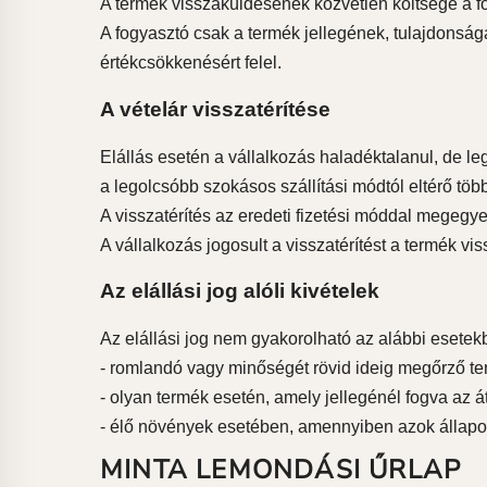
A termék visszaküldésének közvetlen költsége a fo
A fogyasztó csak a termék jellegének, tulajdons
értékcsökkenésért felel.
A vételár visszatérítése
Elállás esetén a vállalkozás haladéktalanul, de leg
a legolcsóbb szokásos szállítási módtól eltérő több
A visszatérítés az eredeti fizetési móddal megegy
A vállalkozás jogosult a visszatérítést a termék v
Az elállási jog alóli kivételek
Az elállási jog nem gyakorolható az alábbi esetek
- romlandó vagy minőségét rövid ideig megőrző t
- olyan termék esetén, amely jellegénél fogva az 
- élő növények esetében, amennyiben azok állapot
MINTA LEMONDÁSI ŰRLAP