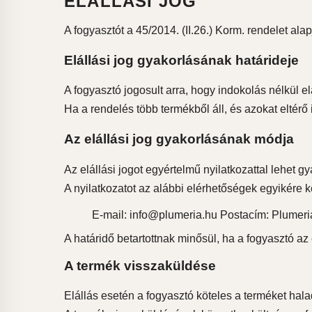
ELÁLLÁSI JOG
A fogyasztót a 45/2014. (II.26.) Korm. rendelet alapj
Elállási jog gyakorlásának határideje
A fogyasztó jogosult arra, hogy indokolás nélkül el
Ha a rendelés több termékből áll, és azokat eltérő i
Az elállási jog gyakorlásának módja
Az elállási jogot egyértelmű nyilatkozattal lehet gya
A nyilatkozatot az alábbi elérhetőségek egyikére kel
E-mail: info@plumeria.hu Postacím: Plumeri
A határidő betartottnak minősül, ha a fogyasztó az el
A termék visszaküldése
Elállás esetén a fogyasztó köteles a terméket hala