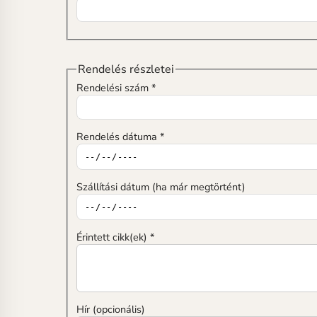
Rendelés részletei
Rendelési szám *
Rendelés dátuma *
Szállítási dátum (ha már megtörtént)
Érintett cikk(ek) *
Hír (opcionális)