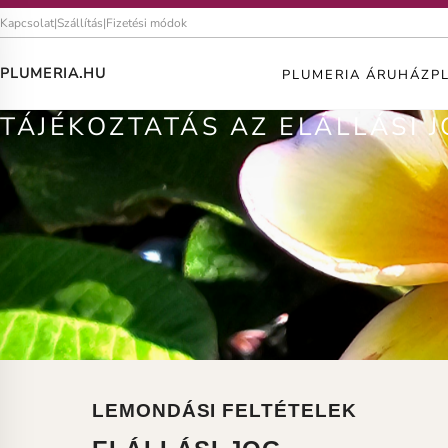
Kapcsolat
|
Szállítás
|
Fizetési módok
PLUMERIA.HU
PLUMERIA ÁRUHÁZ
P
TÁJÉKOZTATÁS AZ ELÁLLÁSI 
LEMONDÁSI FELTÉTELEK