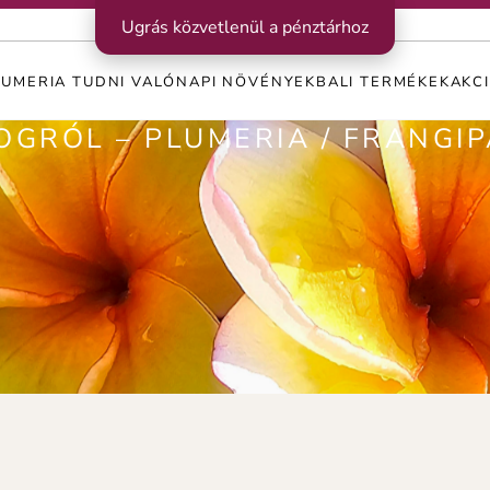
Ugrás közvetlenül a pénztárhoz
LUMERIA TUDNI VALÓ
NAPI NÖVÉNYEK
BALI TERMÉKEK
AKC
JOGRÓL – PLUMERIA / FRANG