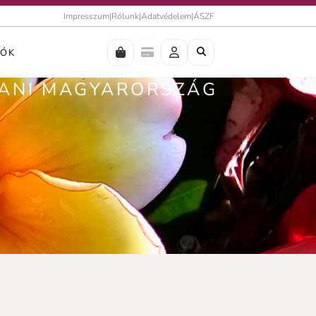
Impresszum
|
Rólunk
|
Adatvédelem
|
ÁSZF
IÓK
IPANI MAGYARORSZÁG