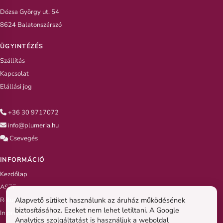
Dózsa György ut. 54
8624 Balatonszárszó
ÜGYINTÉZÉS
Szállítás
Kapcsolat
Elállási jog
+36 30 9717072
info@plumeria.hu
Csevegés
INFORMÁCIÓ
Kezdőlap
ASZF
Alapvető sütiket használunk az áruház működésének
Rólunk
biztosításához. Ezeket nem lehet letiltani. A Google
Impresszum
Analytics szolgáltatást is használjuk a weboldal