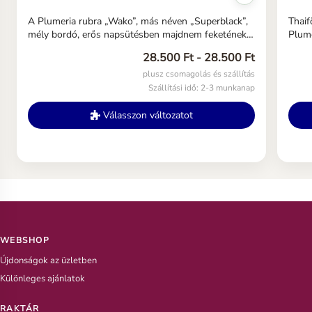
A Plumeria rubra „Wako”, más néven „Superblack”,
Thai
mély bordó, erős napsütésben majdnem feketének
Plume
tűnő virágaival különleges és elegáns megjelenésű
ismer
28.500 Ft - 28.500 Ft
gyűjtői fajta.
virág
naran
plusz csomagolás és szállítás
erkél
Szállítási idő: 2-3 munkanap
Válasszon változatot
WEBSHOP
Újdonságok az üzletben
Különleges ajánlatok
RAKTÁR