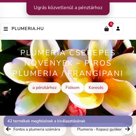
Kapcsolat
Ugrás közvetlenül a pénztárhoz
|
Szállítás
|
Fizetési módok
Impresszum
|
Rólunk
|
Adatvédelem
|
ÁSZF
0
PLUMERIA.HU
PLUMERIA CSEREPES
NÖVÉNYEK – PIROS
PLUMERIA / FRANGIPANI
a pénztárhoz
Fiókom
Keresés
Fontos a plumeria számára
Plumeria - Kopasz gyöker