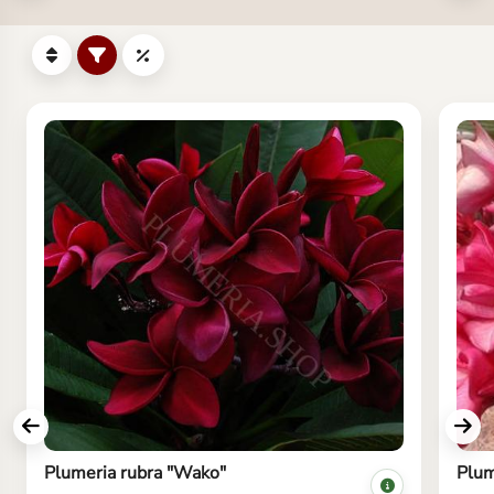
Plumeria rubra "Wako"
Plum