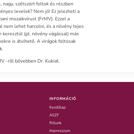
, nagy, szétszórt foltok és részben
ényes levelek? Nem jó! Ez jelezheti a
pani mozaikvírust (FrMV). Ezzel a
al nem lehet harcolni, és a növény tejes
 keresztül (pl. növény vágással) más
ekre is átvihető. A virágok foltosak
k.
V -ről bővebben Dr. Kukiat.
INFORMÁCIÓ
Kezdőlap
ASZF
Rólunk
Impresszum