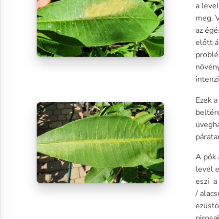
a leve
meg. V
az égé
előtt 
problé
növén
intenzi
Ezek a
beltér
üvegh
párata
A pók 
levél 
eszi a
/ alac
ezüstö
pirosa