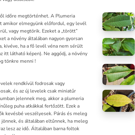
ről időre megtörténhet. A Plumeria
t amikor elmegyünk előfordul, egy levél
ül, vagy megtörik. Ezeket a „törött”
ket a növény általában nagyon gyorsan
a, kivéve, ha a fő levél véna nem sérült
az itt látható képen). Ne aggódj, a növény
g tönkre menni !
evelek rendkívül fodrosak vagy
osak, és az új levelek csak miniatűr
umban jelennek meg, akkor a plumeria
ínűleg puha atkákkal fertőzött. Ezek a
ők kevésbé veszélyesek. Párás és meleg
 jönnek, és általában eltűnnek, ha meleg
raz lesz az idő. Általában barna foltok