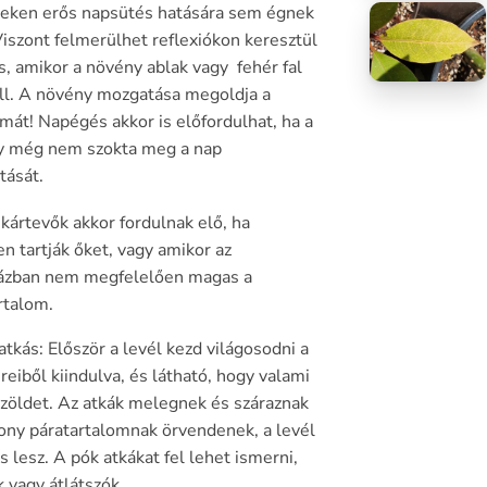
leken erős napsütés hatására sem égnek
iszont felmerülhet reflexiókon keresztül
s, amikor a növény ablak vagy fehér fal
áll. A növény mozgatása megoldja a
mát! Napégés akkor is előfordulhat, ha a
y még nem szokta meg a nap
tását.
 kártevők akkor fordulnak elő, ha
en tartják őket, vagy amikor az
ázban nem megfelelően magas a
rtalom.
atkás: Először a levél kezd világosodni a
ereiből kiindulva, és látható, hogy valami
 zöldet. Az atkák melegnek és száraznak
sony páratartalomnak örvendenek, a levél
s lesz. A pók atkákat fel lehet ismerni,
k vagy átlátszók.