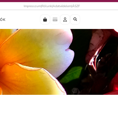
Impresszum
|
Rólunk
|
Adatvédelem
|
ÁSZF
IÓK