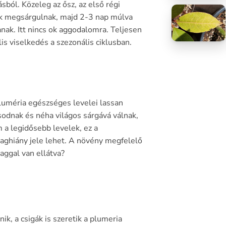
ásból. Közeleg az ősz, az első régi
k megsárgulnak, majd 2-3 nap múlva
anak. Itt nincs ok aggodalomra. Teljesen
is viselkedés a szezonális ciklusban.
luméria egészséges levelei lassan
sodnak és néha világos sárgává válnak,
 a legidősebb levelek, ez a
aghiány jele lehet. A növény
megfelelő
aggal
van ellátva?
ik, a csigák is szeretik a plumeria