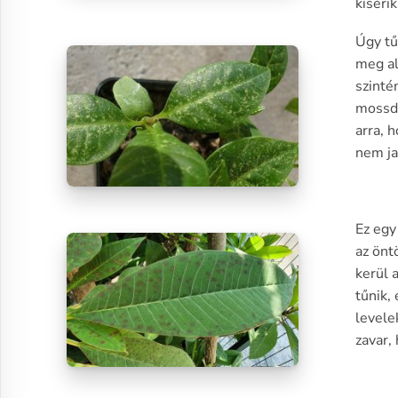
kísérik
Úgy tű
meg al
szinté
mossdd
arra, 
nem ja
Ez egy
az önt
kerül 
tűnik,
levele
zavar,