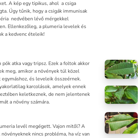
ket. A kép egy tipikus, ahol a csiga
ta. Úgy tűnik, hogy a csigák immunisak
éria nedvében lévő mérgekkel
n. Ellenkezőleg, a plumeria levelek és
ok a kedvenc ételeik!
 pók atka vagy tripsz. Ezek a foltok akkor
ek meg, amikor a növények túl közel
 egymáshoz, és leveleik összeérnek.
yakorlatilag karcolások, amelyek ennek
eztében keletkeznek, de nem jelentenek
mát a növény számára.
lumeria levél megégett. Vajon mitől? A
t növényeknek nincs probléma, ha víz van