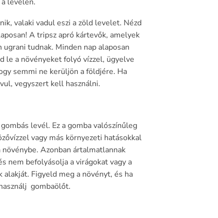
 a levélen.
nik, valaki vadul eszi a zöld levelet. Nézd
aposan! A tripsz apró kártevők, amelyek
n ugrani tudnak. Minden nap alaposan
 le a növényeket folyó vízzel, ügyelve
hogy semmi ne kerüljön a földjére. Ha
vul, vegyszert kell használni.
 gombás levél. Ez a gomba valószínűleg
özővízzel vagy más környezeti hatásokkal
a növénybe. Azonban ártalmatlannak
 és nem befolyásolja a virágokat vagy a
k alakját. Figyeld meg a növényt, és ha
 használj gombaölőt.