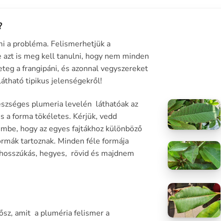
?
mi a probléma. Felismerhetjük a
 azt is meg kell tanulni, hogy nem minden
beteg a frangipáni, és azonnal vegyszereket
látható tipikus jelenségekről!
szséges plumeria levelén láthatóak az
és a forma tökéletes. Kérjük, vedd
embe, hogy az egyes fajtákhoz különböző
ormák tartoznak. Minden féle formája
 hosszúkás, hegyes, rövid és majdnem
 ősz, amit a pluméria felismer a