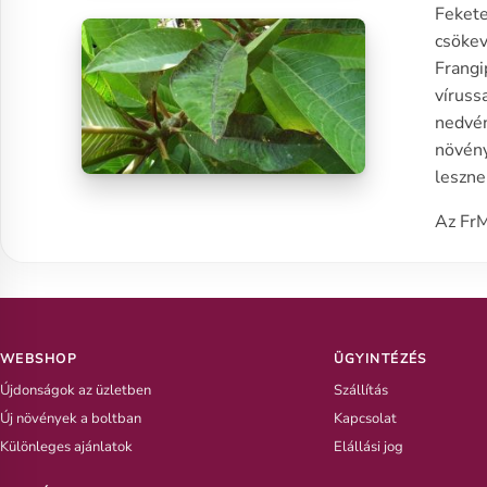
Fekete
csökev
Frangi
víruss
nedvén
növény
leszne
Az FrM
WEBSHOP
ÜGYINTÉZÉS
Újdonságok az üzletben
Szállítás
Új növények a boltban
Kapcsolat
Különleges ajánlatok
Elállási jog