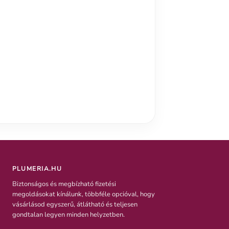
PLUMERIA.HU
Biztonságos és megbízható fizetési
megoldásokat kínálunk, többféle opcióval, hogy
vásárlásod egyszerű, átlátható és teljesen
gondtalan legyen minden helyzetben.