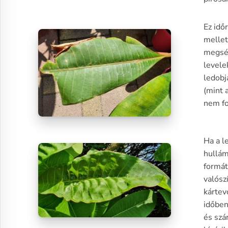
Ez idő
mellet
megsér
levele
ledobj
(mint 
nem fo
Ha a l
hullám
formát
valósz
kártev
időben
és szá