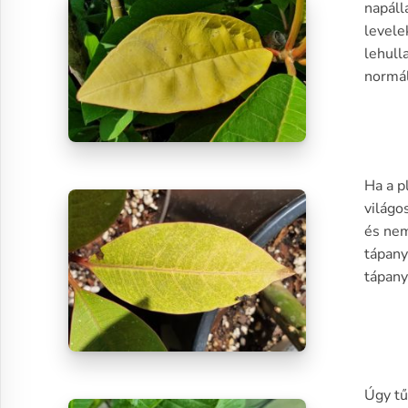
napáll
levele
lehull
normál
Ha a p
világo
és nem
tápany
tápany
Úgy tűn