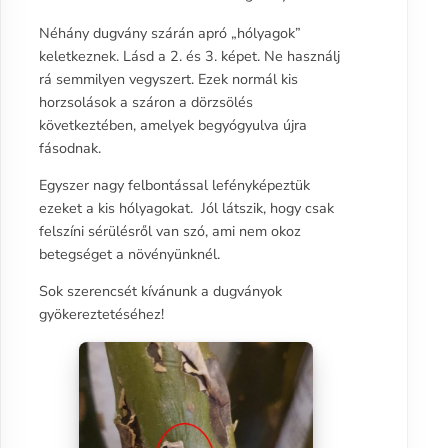
Néhány dugvány szárán apró „hólyagok”
keletkeznek. Lásd a 2. és 3. képet. Ne használj
rá semmilyen vegyszert. Ezek normál kis
horzsolások a száron a dörzsölés
következtében, amelyek begyógyulva újra
fásodnak.
Egyszer nagy felbontással lefényképeztük
ezeket a kis hólyagokat. Jól látszik, hogy csak
felszíni sérülésről van szó, ami nem okoz
betegséget a növényünknél.
Sok szerencsét kívánunk a dugványok
gyökereztetéséhez!