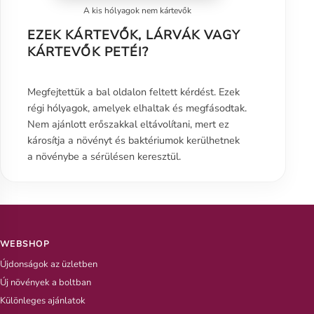
A kis hólyagok nem kártevők
EZEK KÁRTEVŐK, LÁRVÁK VAGY
KÁRTEVŐK PETÉI?
Megfejtettük a bal oldalon feltett kérdést. Ezek
régi hólyagok, amelyek elhaltak és megfásodtak.
Nem ajánlott erőszakkal eltávolítani, mert ez
károsítja a növényt és baktériumok kerülhetnek
a növénybe a sérülésen keresztül.
WEBSHOP
Újdonságok az üzletben
Új növények a boltban
Különleges ajánlatok