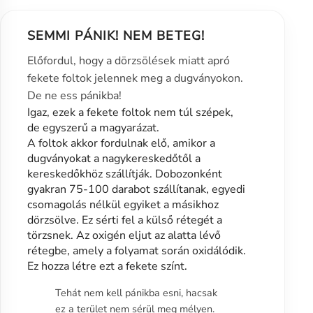
SEMMI PÁNIK! NEM BETEG!
Előfordul, hogy a dörzsölések miatt apró
fekete foltok jelennek meg a dugványokon.
De ne ess pánikba!
Igaz, ezek a fekete foltok nem túl szépek,
de egyszerű a magyarázat.
A foltok akkor fordulnak elő, amikor a
dugványokat a nagykereskedőtől a
kereskedőkhöz szállítják. Dobozonként
gyakran 75-100 darabot szállítanak, egyedi
csomagolás nélkül egyiket a másikhoz
dörzsölve. Ez sérti fel a külső rétegét a
törzsnek. Az oxigén eljut az alatta lévő
rétegbe, amely a folyamat során oxidálódik.
Ez hozza létre ezt a fekete színt.
Tehát nem kell pánikba esni, hacsak
ez a terület nem sérül meg mélyen.