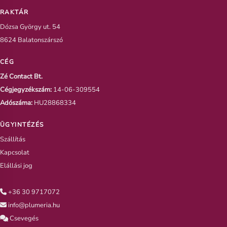
RAKTÁR
Dózsa György ut. 54
8624 Balatonszárszó
CÉG
Zé Contact Bt.
Cégjegyzékszám:
14-06-309554
Adószáma:
HU28868334
ÜGYINTÉZÉS
Szállítás
Kapcsolat
Elállási jog
+36 30 9717072
info@plumeria.hu
Csevegés