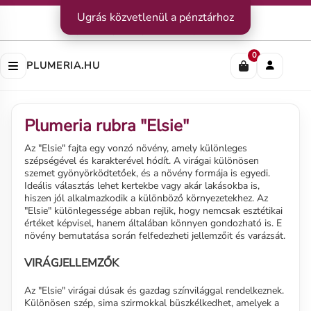
Kapcsolat
Ugrás közvetlenül a pénztárhoz
|
Szállítás
|
Fizetési módok
Impresszum
|
Rólunk
|
Adatvédelem
|
ÁSZF
0
PLUMERIA.HU
Plumeria rubra "Elsie"
Az "Elsie" fajta egy vonzó növény, amely különleges
szépségével és karakterével hódít. A virágai különösen
szemet gyönyörködtetőek, és a növény formája is egyedi.
Ideális választás lehet kertekbe vagy akár lakásokba is,
hiszen jól alkalmazkodik a különböző környezetekhez. Az
"Elsie" különlegessége abban rejlik, hogy nemcsak esztétikai
értéket képvisel, hanem általában könnyen gondozható is. E
növény bemutatása során felfedezheti jellemzőit és varázsát.
VIRÁGJELLEMZŐK
Az "Elsie" virágai dúsak és gazdag színvilággal rendelkeznek.
Különösen szép, sima szirmokkal büszkélkedhet, amelyek a