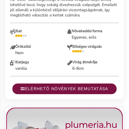
lehetővé teszi, hogy sokáig élvezhessük szépségét. Emellett
jól ellenáll a különböző időjárási viszontagságoknak, így
megbízható választás a kertek számára.
Illat
Növekedési forma
Egyenes, erős
Örökzöld
Bőséges virágzás
Nem
Illatjegy
Virág átmérője
vanilla
6-8cm
ELÉRHETŐ NÖVÉNYEK BEMUTATÁSA