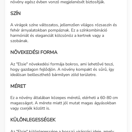
növény egész évben vonzó megjelenését biztosítják.
SZÍN
A virágok színe változatos, jellemzően világos rózsaszín és
fehér árnyalatokban pompáznak. Ez a színkombináció
harmóniát és eleganciát kölcsönöz a kertnek vagy a
szobának.
NÖVEKEDÉSI FORMA
Az "Elsie" növekedési formája bokros, ami lehetővé teszi,
hogy gazdagon fejlődjön. A növény kompakt és sűrű, így
ideálisan beilleszthető bármilyen zöld területre.
MÉRET
Ez a növény általában közepes méretű, elérheti a 60-80 cm
magasságot. A mérete miatt jól mutat magas ágyásokban
vagy cserjék között is.
KÜLÖNLEGESSÉGEK
Az "Elsie" különlegessége a hosszú virágzási ideje, amely