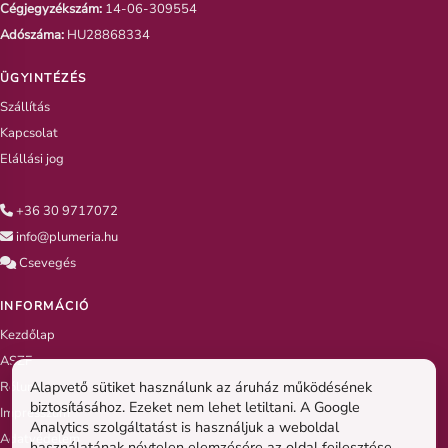
Cégjegyzékszám:
14-06-309554
Adószáma:
HU28868334
ÜGYINTÉZÉS
Szállítás
Kapcsolat
Elállási jog
+36 30 9717072
info@plumeria.hu
Csevegés
INFORMÁCIÓ
Kezdőlap
ASZF
Alapvető sütiket használunk az áruház működésének
Rólunk
biztosításához. Ezeket nem lehet letiltani. A Google
Impresszum
Analytics szolgáltatást is használjuk a weboldal
Adatvédelem
használatának névtelen elemzésére az oldal fejlesztése