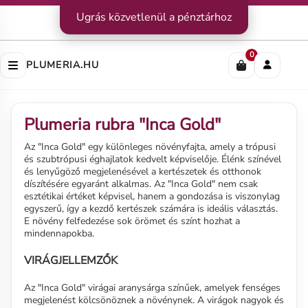
Kapcsolat
Ugrás közvetlenül a pénztárhoz
|
Szállítás
|
Fizetési módok
Impresszum
|
Rólunk
|
Adatvédelem
|
ÁSZF
0
PLUMERIA.HU
Plumeria rubra "Inca Gold"
Az "Inca Gold" egy különleges növényfajta, amely a trópusi
és szubtrópusi éghajlatok kedvelt képviselője. Élénk színével
és lenyűgöző megjelenésével a kertészetek és otthonok
díszítésére egyaránt alkalmas. Az "Inca Gold" nem csak
esztétikai értéket képvisel, hanem a gondozása is viszonylag
egyszerű, így a kezdő kertészek számára is ideális választás.
E növény felfedezése sok örömet és színt hozhat a
mindennapokba.
VIRÁGJELLEMZŐK
Az "Inca Gold" virágai aranysárga színűek, amelyek fenséges
megjelenést kölcsönöznek a növénynek. A virágok nagyok és