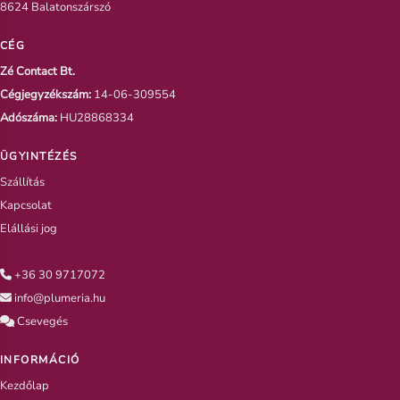
8624 Balatonszárszó
CÉG
Zé Contact Bt.
Cégjegyzékszám:
14-06-309554
Adószáma:
HU28868334
ÜGYINTÉZÉS
Szállítás
Kapcsolat
Elállási jog
+36 30 9717072
info@plumeria.hu
Csevegés
INFORMÁCIÓ
Kezdőlap