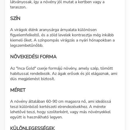
látványosak, így a növény jól mutat a kertben vagy a
teraszon.
SZÍN
A virágok élénk aranysárga árnyalata különösen
figyelemfelkeltő, és a zöld levelek kontrasztja még inkább
kiemeli őket. A színpompás virágzás a nyári hónapokban a
legszembetűnőbb.
NÖVEKEDÉSI FORMA
Az "Inca Gold" cserje formájú növény, amely szép, tömött
habitussal rendelkezik. Az ágak erősek és jól elágaznak, ami
dús megjelenést biztosít.
MÉRET
A növény általában 60-90 cm magasra nő, ami ideálissá
teszi különböző kertészeti elrendezésekhez. A mérete
lehetővé teszi, hogy szoliterként, vagy más növényekkel
együtt is használható legyen.
KÜLÖNLEGESSÉGEK