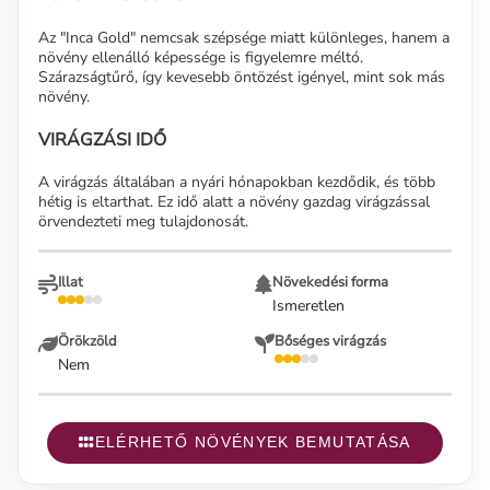
Az "Inca Gold" nemcsak szépsége miatt különleges, hanem a
növény ellenálló képessége is figyelemre méltó.
Szárazságtűrő, így kevesebb öntözést igényel, mint sok más
növény.
VIRÁGZÁSI IDŐ
A virágzás általában a nyári hónapokban kezdődik, és több
hétig is eltarthat. Ez idő alatt a növény gazdag virágzással
örvendezteti meg tulajdonosát.
Illat
Növekedési forma
Ismeretlen
Örökzöld
Bőséges virágzás
Nem
ELÉRHETŐ NÖVÉNYEK BEMUTATÁSA