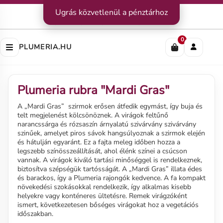
Kapcsolat
Ugrás közvetlenül a pénztárhoz
|
Szállítás
|
Fizetési módok
Impresszum
|
Rólunk
|
Adatvédelem
|
ÁSZF
0
PLUMERIA.HU
Plumeria rubra "Mardi Gras"
A „Mardi Gras” szirmok erősen átfedik egymást, így buja és
telt megjelenést kölcsönöznek. A virágok feltűnő
narancssárga és rózsaszín árnyalatú szivárvány szivárvány
szinűek, amelyet piros sávok hangsúlyoznak a szirmok elején
és hátulján egyaránt. Ez a fajta meleg időben hozza a
legszebb színösszeállítását, ahol élénk színei a csúcson
vannak. A virágok kiváló tartási minőséggel is rendelkeznek,
biztosítva szépségük tartósságát. A „Mardi Gras” illata édes
és barackos, így a Plumeria rajongók kedvence. A fa kompakt
növekedési szokásokkal rendelkezik, így alkalmas kisebb
helyekre vagy konténeres ültetésre. Remek virágzóként
ismert, következetesen bőséges virágokat hoz a vegetációs
időszakban.