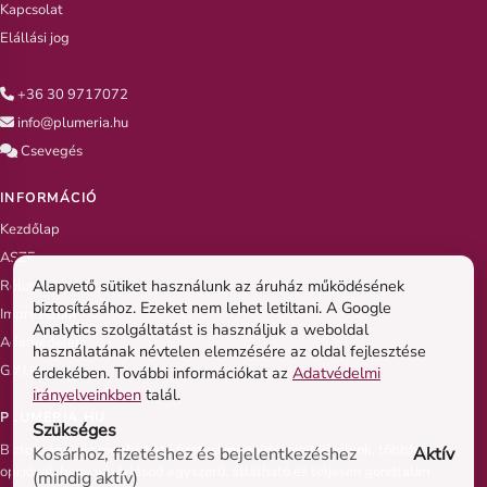
Kapcsolat
Elállási jog
+36 30 9717072
info@plumeria.hu
Csevegés
INFORMÁCIÓ
Kezdőlap
ASZF
Alapvető sütiket használunk az áruház működésének
Rólunk
biztosításához. Ezeket nem lehet letiltani. A Google
Impresszum
Analytics szolgáltatást is használjuk a weboldal
Adatvédelem
használatának névtelen elemzésére az oldal fejlesztése
G.Y.I.K
érdekében. További információkat az
Adatvédelmi
irányelveinkben
talál.
PLUMERIA.HU
Szükséges
Biztonságos és megbízható fizetési megoldásokat kínálunk, többféle
Kosárhoz, fizetéshez és bejelentkezéshez
Aktív
opcióval, hogy vásárlásod egyszerű, átlátható és teljesen gondtalan
(mindig aktív)