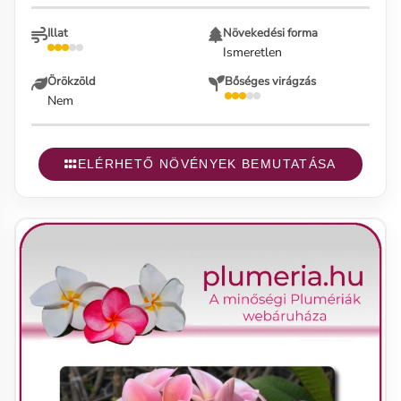
Illat
Növekedési forma
Ismeretlen
Örökzöld
Bőséges virágzás
Nem
ELÉRHETŐ NÖVÉNYEK BEMUTATÁSA