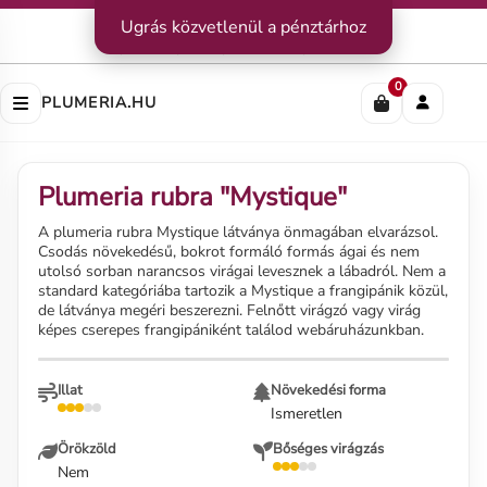
Kapcsolat
Ugrás közvetlenül a pénztárhoz
|
Szállítás
|
Fizetési módok
Impresszum
|
Rólunk
|
Adatvédelem
|
ÁSZF
0
PLUMERIA.HU
Plumeria rubra "Mystique"
A plumeria rubra Mystique látványa önmagában elvarázsol.
Csodás növekedésű, bokrot formáló formás ágai és nem
utolsó sorban narancsos virágai levesznek a lábadról. Nem a
standard kategóriába tartozik a Mystique a frangipánik közül,
de látványa megéri beszerezni. Felnőtt virágzó vagy virág
képes cserepes frangipániként találod webáruházunkban.
Illat
Növekedési forma
Ismeretlen
Örökzöld
Bőséges virágzás
Nem