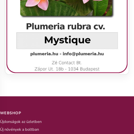
WEBSHOP
Újdonságok az üzletben
Új növények a boltban