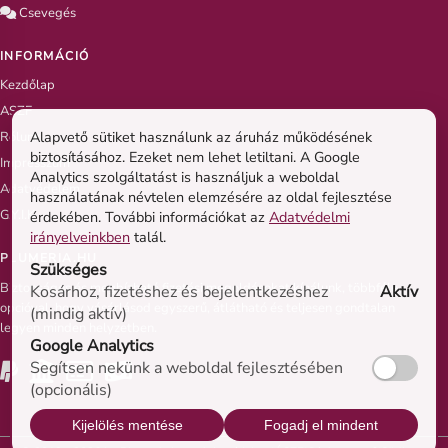
Csevegés
INFORMÁCIÓ
Kezdőlap
ASZF
Alapvető sütiket használunk az áruház működésének
Rólunk
biztosításához. Ezeket nem lehet letiltani. A Google
Impresszum
Analytics szolgáltatást is használjuk a weboldal
Adatvédelem
használatának névtelen elemzésére az oldal fejlesztése
G.Y.I.K
érdekében. További információkat az
Adatvédelmi
irányelveinkben
talál.
PLUMERIA.HU
Szükséges
Biztonságos és megbízható fizetési megoldásokat kínálunk, többféle
Kosárhoz, fizetéshez és bejelentkezéshez
Aktív
opcióval, hogy vásárlásod egyszerű, átlátható és teljesen gondtalan
(mindig aktív)
legyen minden helyzetben.
Google Analytics
Segítsen nekünk a weboldal fejlesztésében
(opcionális)
Kijelölés mentése
Fogadj el mindent