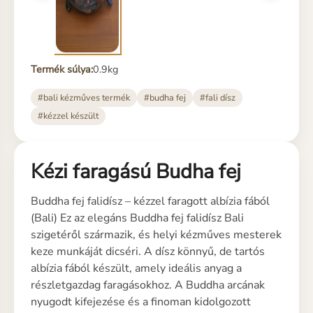
Termék súlya:
0.9kg
#bali kézműves termék
#budha fej
#fali dísz
#kézzel készült
Kézi faragású Budha fej
Buddha fej falidísz – kézzel faragott albízia fából
(Bali) Ez az elegáns Buddha fej falidísz Bali
szigetéről származik, és helyi kézműves mesterek
keze munkáját dicséri. A dísz könnyű, de tartós
albízia fából készült, amely ideális anyag a
részletgazdag faragásokhoz. A Buddha arcának
nyugodt kifejezése és a finoman kidolgozott