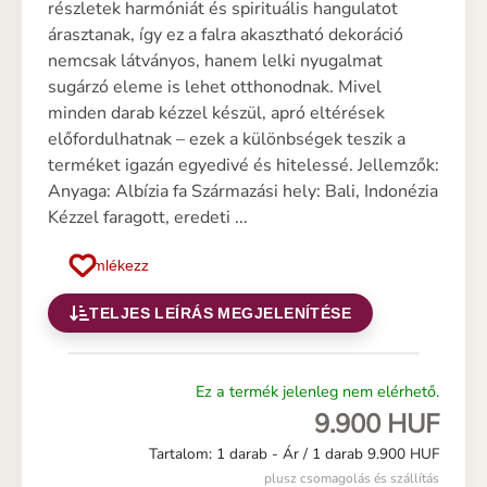
részletek harmóniát és spirituális hangulatot
árasztanak, így ez a falra akasztható dekoráció
nemcsak látványos, hanem lelki nyugalmat
sugárzó eleme is lehet otthonodnak. Mivel
minden darab kézzel készül, apró eltérések
előfordulhatnak – ezek a különbségek teszik a
terméket igazán egyedivé és hitelessé. Jellemzők:
Anyaga: Albízia fa Származási hely: Bali, Indonézia
Kézzel faragott, eredeti ...
Emlékezz
TELJES LEÍRÁS MEGJELENÍTÉSE
Ez a termék jelenleg nem elérhető.
9.900 HUF
Tartalom: 1 darab -
Ár / 1 darab 9.900 HUF
plusz csomagolás és szállítás