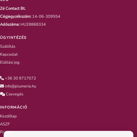
R
Zé Contact Bt.
k
Cégjegyzékszám:
14-06-309554
d
d
Adószáma:
HU28868334
ö
k
ÜGYINTÉZÉS
v
Szállítás
a
Kapcsolat
Elállási jog
+36 30 9717072
info@plumeria.hu
Csevegés
INFORMÁCIÓ
Kezdőlap
ASZF
Rólunk