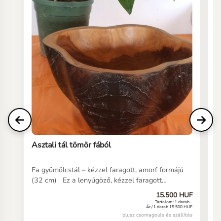
Asztali tál tömör fából
T
Fa gyümölcstál – kézzel faragott, amorf formájú
B
(32 cm) Ez a lenyűgöző, kézzel faragott
v
gyümölcstál Baliról származik, ahol a természet
k
15.500 HUF
és a kézműves hagyományok harmóniában
p
Tartalom: 1 darab -
Ár / 1 darab 15.500 HUF
találkoznak. A tál egyetlen fa törzséből készült,
d
plusz csomagolás és szállítás