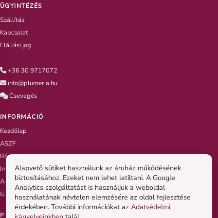
ÜGYINTÉZÉS
Szállítás
Kapcsolat
Elállási jog
+36 30 9717072
info@plumeria.hu
Csevegés
INFORMÁCIÓ
Kezdőlap
ASZF
Rólunk
Alapvető sütiket használunk az áruház működésének
Impresszum
biztosításához. Ezeket nem lehet letiltani. A Google
Adatvédelem
Analytics szolgáltatást is használjuk a weboldal
G.Y.I.K
használatának névtelen elemzésére az oldal fejlesztése
érdekében. További információkat az
Adatvédelmi
PLUMERIA.HU
irányelveinkben
talál.