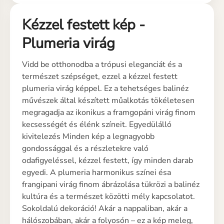
Kézzel festett kép -
Plumeria virág
Vidd be otthonodba a trópusi eleganciát és a
természet szépséget, ezzel a kézzel festett
plumeria virág képpel. Ez a tehetséges balinéz
művészek által készített műalkotás tökéletesen
megragadja az ikonikus a framgopáni virág finom
kecsességét és élénk színeit. Egyedülálló
kivitelezés Minden kép a legnagyobb
gondossággal és a részletekre való
odafigyeléssel, kézzel festett, így minden darab
egyedi. A plumeria harmonikus színei ésa
frangipani virág finom ábrázolása tükrözi a balinéz
kultúra és a természet közötti mély kapcsolatot.
Sokoldalú dekoráció! Akár a nappaliban, akár a
hálószobában, akár a folyosón – ez a kép meleg,