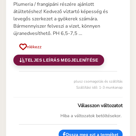
Plumeria / frangipáni részére ajánlott
átültetéshez! Kedvező víztartó képesség és
levegős szerkezet a gyökerek számára.
Bármennyiszer felveszi a vizet, könnyen
újranedvesíthető. PH 6,5-7,5 ...
Emlékezz
TELJES LEÍRÁS MEGJELENÍTÉSE
plusz csomagolás és szállítás
Szállítási idő: 1-3 munkanap
Válasszon változatot
Hiba a változatok betöltésekor.
Ossza meg ezt a terméket