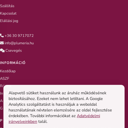
Szállítás
Kapcsolat
Elállási jog
+36 30 9717072
info@plumeria.hu
Csevegés
INFORMÁCIÓ
Kezdőlap
ASZF
Rólunk
Alapvető sütiket használunk az áruház működésének
Impresszum
biztosításához. Ezeket nem lehet letiltani. A Google
Adatvédelem
Analytics szolgáltatást is használjuk a weboldal
G.Y.I.K
használatának névtelen elemzésére az oldal fejlesztése
érdekében. További információkat az
Adatvédelmi
PLUMERIA.HU
irányelveinkben
talál.