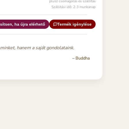
plusz csomagolás és szállítás
Szállítási idő: 2-3 munkanap
sítsen, ha újra elérhető
Termék igénylése
minket, hanem a saját gondolataink.
– Buddha