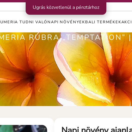
Ugrás közvetlenül a pénztárhoz
LUMERIA TUDNI VALÓ
NAPI NÖVÉNYEK
BALI TERMÉKEK
AKC
MERIA RUBRA „TEMPTATION” 
Napi növény ajanla