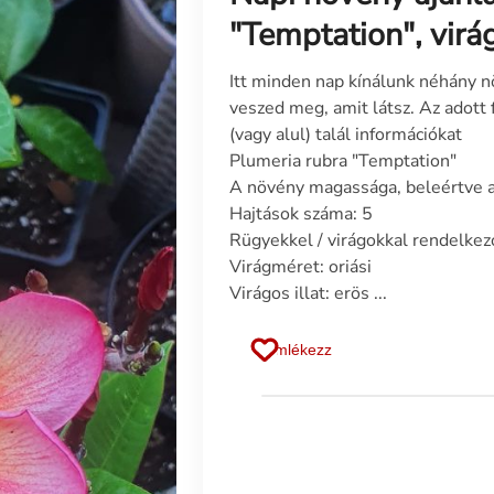
"Temptation", virá
Itt minden nap kínálunk néhány n
veszed meg, amit látsz. Az adott 
(vagy alul) talál információkat
Plumeria rubra "Temptation"
A növény magassága, beleértve 
Hajtások száma: 5
Rügyekkel / virágokkal rendelkez
Virágméret: oriási
Virágos illat: erös ...
Emlékezz