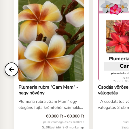
Plumeria rubra "Gam Mam" -
Csodás vöröse
nagy növény
válogatás
Plumeria rubra „Gam Mam” egy
A csodálatos vö
elegáns fajta krémfehér szirmokkal
válogatás 3 db 
és meleg sárga, narancsos-barnás
felnött frangipán
60.000 Ft - 60.000 Ft
virágközéppel. Fontos tudni, hogy
válogatásokat k
plusz csomagolás és szállítás
plus
Európában a színei általában
állítottuk össze
Szállítási idő: 2-3 munkanap
Szál