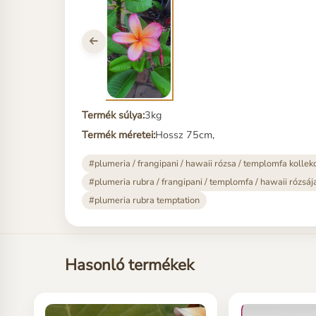
Termék súlya:
3kg
Termék méretei:
Hossz 75cm,
#plumeria / frangipani / hawaii rózsa / templomfa kollek
#plumeria rubra / frangipani / templomfa / hawaii rózsáj
#plumeria rubra temptation
Hasonló termékek