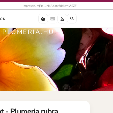
Impresszum
|
Rólunk
|
Adatvédelem
|
ÁSZF
IÓK
| PLUMERIA.HU
t - Plumeria rubra