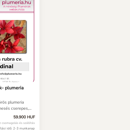
k- plumeria
rös plumeria
mesés cserepes,
it tartalmaz. A
59.900 HUF
edvező áruk miatt
z csomagolás és szállítás
.
lítási idő: 2-3 munkanap