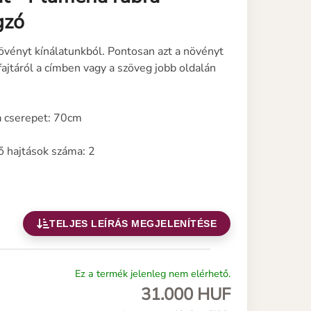
gzó
övényt kínálatunkból. Pontosan azt a növényt
fajtáról a címben vagy a szöveg jobb oldalán
a cserepet: 70cm
ő hajtások száma: 2
TELJES LEÍRÁS MEGJELENÍTÉSE
Ez a termék jelenleg nem elérhető.
31.000 HUF