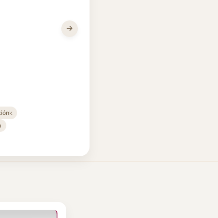
ciónk
a