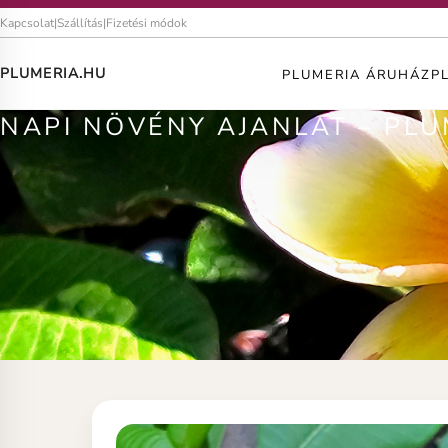
Kapcsolat
|
Szállítás
|
Fizetési módok
PLUMERIA.HU
PLUMERIA ÁRUHÁZ
P
NAPI NÖVÉNY AJANLAT – PLU