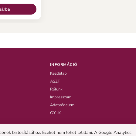
sárba
INFORMÁCIÓ
Kezdőlap
ASZF
Rólunk
Impresszum
Adatvédelem
G.Y.I.K
nek biztosításához. Ezeket nem lehet letiltani. A Google Analytics