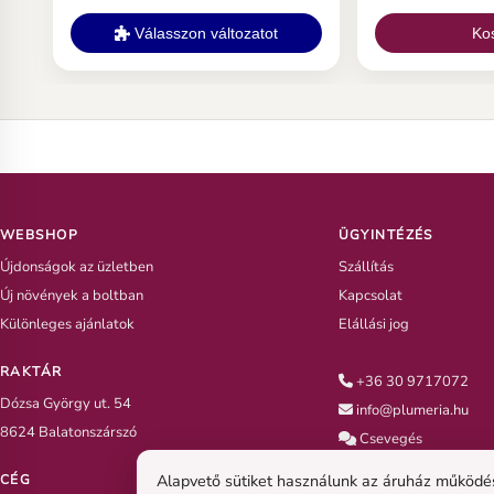
lágyabbak és kevésbé intenzívek
lehetnek, mint Ázsiában, de így is
Válasszon változatot
Ko
különleges és egzotikus
megjelenésű Plumeria.
WEBSHOP
ÜGYINTÉZÉS
Újdonságok az üzletben
Szállítás
Új növények a boltban
Kapcsolat
Különleges ajánlatok
Elállási jog
RAKTÁR
+36 30 9717072
Dózsa György ut. 54
info@plumeria.hu
8624 Balatonszárszó
Csevegés
Alapvető sütiket használunk az áruház működésé
CÉG