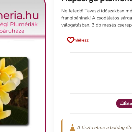
Ne feledd! Tavaszi időszakban még
frangipáninak! A csodálatos sárg
válogatásban. 3 db mesés cserepes
Emlékezz
Érte
A tiszta elme a boldog éle