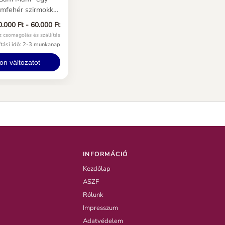
émfehér szirmokkal
 narancsos-barnás
0.000 Ft - 60.000 Ft
ontos tudni, hogy
z csomagolás és szállítás
ei általában
lítási idő: 2-3 munkanap
vésbé intenzívek
siában, de így is
n változatot
zotikus
meria.
INFORMÁCIÓ
Kezdőlap
ASZF
Rólunk
Impresszum
Adatvédelem