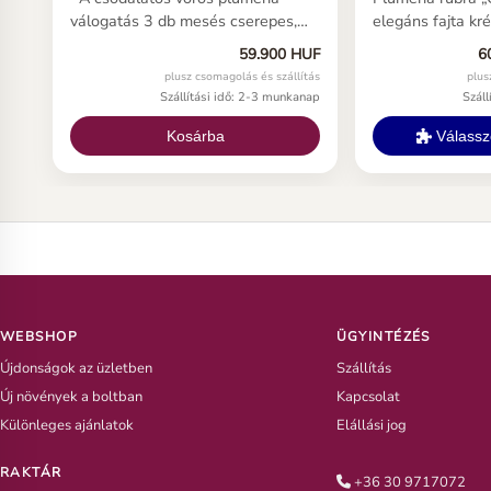
válogatás 3 db mesés cserepes,
elegáns fajta kr
felnött frangipánit tartalmaz. A
és meleg sárga,
59.900 HUF
6
válogatásokat kedvező áruk miatt
virágközéppel. F
plusz csomagolás és szállítás
plus
állítottuk össze.
Európában a szín
Szállítási idő: 2-3 munkanap
Szál
lágyabbak és ke
lehetnek, mint Áz
Kosárba
Válasszo
különleges és eg
megjelenésű Plu
WEBSHOP
ÜGYINTÉZÉS
Újdonságok az üzletben
Szállítás
Új növények a boltban
Kapcsolat
Különleges ajánlatok
Elállási jog
RAKTÁR
+36 30 9717072