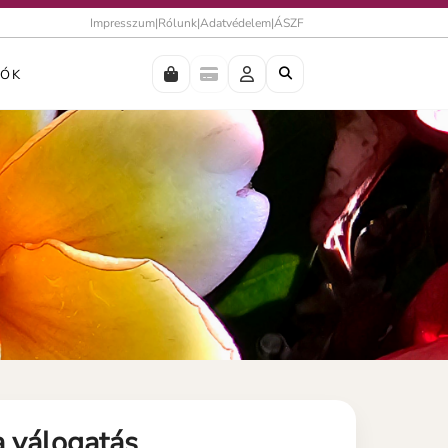
Impresszum
|
Rólunk
|
Adatvédelem
|
ÁSZF
IÓK
 válogatás