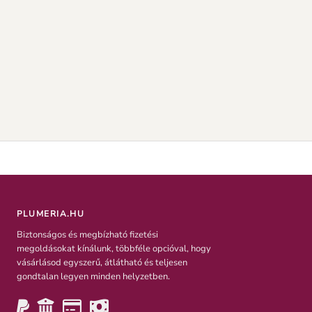
PLUMERIA.HU
Biztonságos és megbízható fizetési
megoldásokat kínálunk, többféle opcióval, hogy
vásárlásod egyszerű, átlátható és teljesen
gondtalan legyen minden helyzetben.