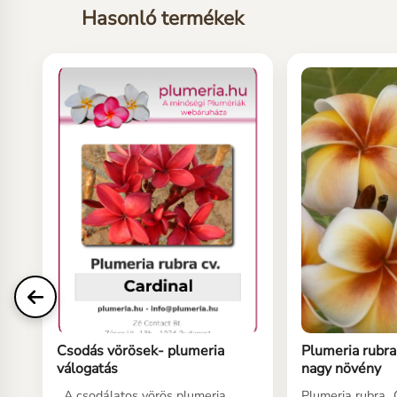
Hasonló termékek
Csodás vörösek- plumeria
Plumeria rubr
válogatás
nagy növény
A csodálatos vörös plumeria
Plumeria rubra