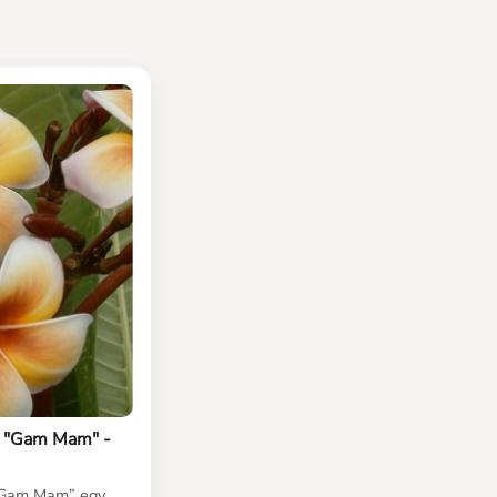
a "Gam Mam" -
 „Gam Mam” egy