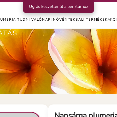
Ugrás közvetlenül a pénztárhoz
LUMERIA TUDNI VALÓ
NAPI NÖVÉNYEK
BALI TERMÉKEK
AKC
ATÁS
Napsárga plumeria