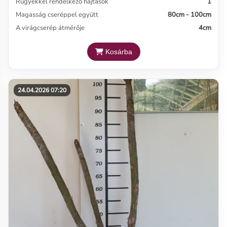
Rügyekkel rendelkező hajtások
1
Magasság cseréppel együtt
80cm - 100cm
A virágcserép átmérője
4cm
Kosárba
24.04.2026 07:20