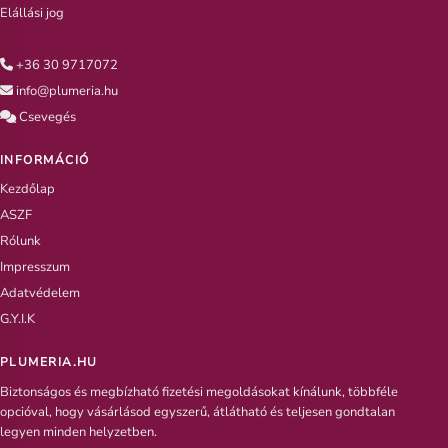
Elállási jog
+36 30 9717072
info@plumeria.hu
Csevegés
INFORMÁCIÓ
Kezdőlap
ASZF
Rólunk
Impresszum
Adatvédelem
G.Y.I.K
PLUMERIA.HU
Biztonságos és megbízható fizetési megoldásokat kínálunk, többféle
opcióval, hogy vásárlásod egyszerű, átlátható és teljesen gondtalan
legyen minden helyzetben.