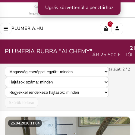
Kapcsolat
Ugrás közvetlenül a pénztárhoz
|
Szállítás
|
Fizetési módok
Impresszum
|
Rólunk
|
Adatvédelem
|
ÁSZF
0
PLUMERIA.HU
2
PLUMERIA RUBRA "ALCHEMY"
ÁR 25.500 FT TÓL
találat: 2 / 2
Szűrők törlése
25.04.2026 11:04