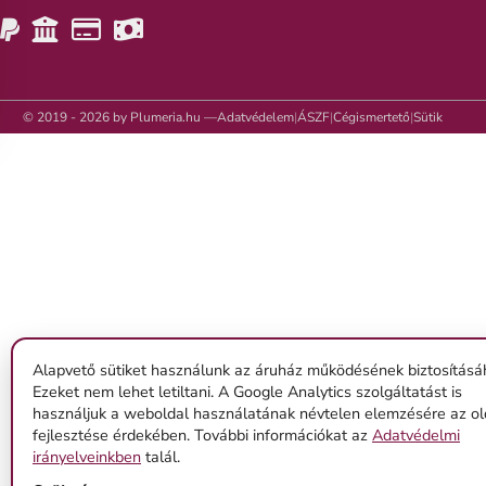
© 2019 - 2026 by Plumeria.hu —
Adatvédelem
|
ÁSZF
|
Cégismertető
|
Sütik
Alapvető sütiket használunk az áruház működésének biztosításá
Ezeket nem lehet letiltani. A Google Analytics szolgáltatást is
használjuk a weboldal használatának névtelen elemzésére az ol
fejlesztése érdekében. További információkat az
Adatvédelmi
irányelveinkben
talál.