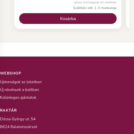
plumeria magot, íme néhány fontos információ a
p
plusz csomagolás és szállítás
plumeria magról.
p
Szállítási idő: 1-3 munkanap
Kosárba
WEBSHOP
Újdonságok az üzletben
Új növények a boltban
Különleges ajánlatok
RAKTÁR
Dózsa György ut. 54
8624 Balatonszárszó