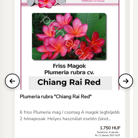
Plumeria rubra "Chiang Rai Red"
P
6 friss Plumeria mag / csomag A magok legfeljebb
6
2 hónaposak. Helyes használat esetén (lásd
2
kezelési útmutatónkat) a magoknak 5-10 napon
k
1.750 HUF
belül csírázniuk kell. Ha még soha nem vetett
b
Tartalom: 6 darab -
Ár / 1 darab 292 HUF