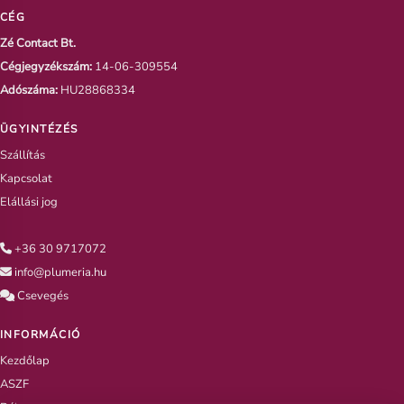
CÉG
Zé Contact Bt.
Cégjegyzékszám:
14-06-309554
Adószáma:
HU28868334
ÜGYINTÉZÉS
Szállítás
Kapcsolat
Elállási jog
+36 30 9717072
info@plumeria.hu
Csevegés
INFORMÁCIÓ
Kezdőlap
ASZF