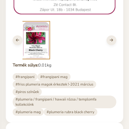
Termék súlya:
0.01kg
#frangipani
#frangipani mag
#friss plumeria magok érkeztek !-2021 március
#piros színűek
#plumeria / frangipani / hawaii rózsa / templomfa
kollekciónk
#plumeria mag
#plumeria rubra black cherry