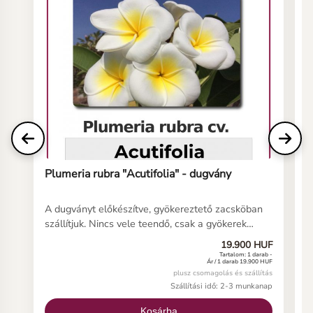
Plumeria rubra "Acutifolia" - dugvány
Gy
d
A dugványt előkészítve, gyökereztető zacsköban
A
szállítjuk. Nincs vele teendő, csak a gyökerek
,
megjelenését kell megvárni! A dugvány erős,
z
19.900 HUF
gyökér nélküli. Gyökereztetésre alkalmas
g
Tartalom: 1 darab -
Ár / 1 darab 19.900 HUF
állapotban küldjük. A kallusz egyes esetekben már
k
plusz csomagolás és szállítás
megjelent a dugványon. Kérjük, ügyeljen a
e
Szállítási idő: 2-3 munkanap
gyökértelen dugványokra vonatkozó általunk leírt
b
megjegyzések, tanácsok betartására!
v
Kosárba