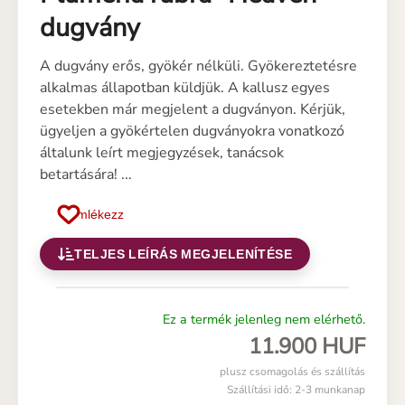
dugvány
A dugvány erős, gyökér nélküli. Gyökereztetésre
alkalmas állapotban küldjük. A kallusz egyes
esetekben már megjelent a dugványon. Kérjük,
ügyeljen a gyökértelen dugványokra vonatkozó
általunk leírt megjegyzések, tanácsok
betartására! ...
Emlékezz
TELJES LEÍRÁS MEGJELENÍTÉSE
Ez a termék jelenleg nem elérhető.
11.900 HUF
plusz csomagolás és szállítás
Szállítási idő: 2-3 munkanap