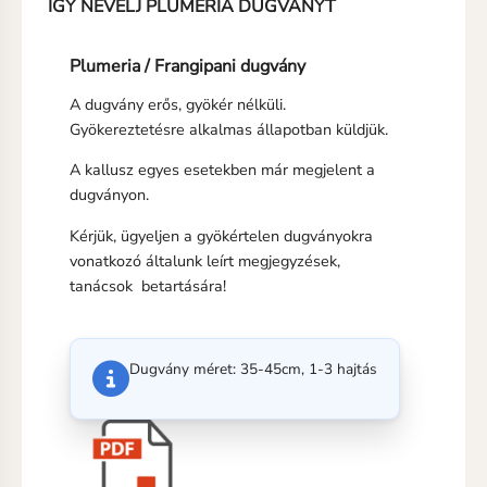
IGY NEVELJ PLUMERIA DUGVÁNYT
Plumeria / Frangipani dugvány
A dugvány erős, gyökér nélküli.
Gyökereztetésre alkalmas állapotban küldjük.
A kallusz egyes esetekben már megjelent a
dugványon.
Kérjük, ügyeljen a gyökértelen dugványokra
vonatkozó általunk leírt megjegyzések,
tanácsok betartására!
Dugvány méret: 35-45cm, 1-3 hajtás