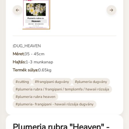
:
DUG_HEAVEN
Méret:
35 - 45cm
Hajtás:
1-3 munkanap
Termék súlya:
0.65kg
#cutting
#frangipani dugvány
#plumeria dugvány
#plumeria rubra / frangipani / templomfa / hawaii rózsája
#plumeria rubra heaven
#plumeria- frangipani - hawaii rózsája dugvány
Plumeria rubra "Heaven" -