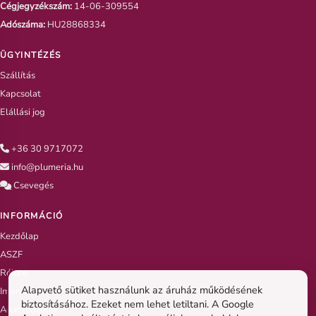
Cégjegyzékszám:
14-06-309554
Adószáma:
HU28868334
ÜGYINTÉZÉS
Szállítás
Kapcsolat
Elállási jog
+36 30 9717072
info@plumeria.hu
Csevegés
INFORMÁCIÓ
Kezdőlap
ASZF
Rólunk
Alapvető sütiket használunk az áruház működésének
Impresszum
biztosításához. Ezeket nem lehet letiltani. A Google
Adatvédelem