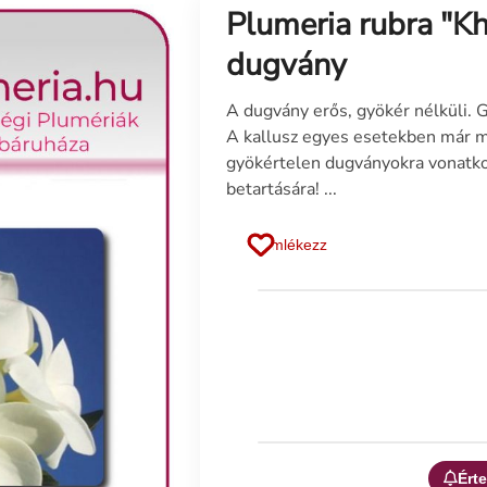
Plumeria rubra "Kh
dugvány
A dugvány erős, gyökér nélküli. 
A kallusz egyes esetekben már m
gyökértelen dugványokra vonatko
betartására! ...
Emlékezz
Érte