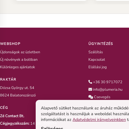
részére, benedvesítve,
gyökértelen dug
légmentesen a plumeria dugvány
vonatkozó általun
vágott végére, 8-10 cm kerüljön a
megjegyzések, 
zacskóba a szárból.
betartására!
WEBSHOP
ÜGYINTÉZÉS
Újdonságok az üzletben
Szállítás
Új növények a boltban
Kapcsolat
Különleges ajánlatok
Elállási jog
RAKTÁR
+36 30 9717072
Dózsa György ut. 54
info@plumeria.hu
8624 Balatonszárszó
Csevegés
Alapvető sütiket használunk az áruház működésé
CÉG
szolgáltatást is használjuk a weboldal használ
Zé Contact Bt.
információkat az
Adatvédelmi irányelveinkben
t
Cégjegyzékszám:
14-06-309554