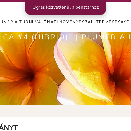
Ugrás közvetlenül a pénztárhoz
LUMERIA TUDNI VALÓ
NAPI NÖVÉNYEK
BALI TERMÉKEK
AKC
CA #4 (HIBRID)” | PLUMERIA
VÁNYT