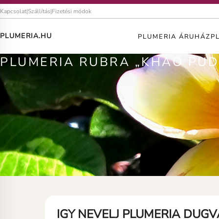
Kapcsolat
|
Szállítás
|
Fizetési módok
PLUMERIA.HU
PLUMERIA ÁRUHÁZ
P
PLUMERIA RUBRA „KHAO PUDI
IGY NEVELJ PLUMERIA DUG