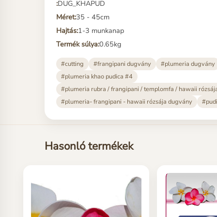
:
DUG_KHAPUD
Méret:
35 - 45cm
Hajtás:
1-3 munkanap
Termék súlya:
0.65kg
#cutting
#frangipani dugvány
#plumeria dugvány
#plumeria khao pudica #4
#plumeria rubra / frangipani / templomfa / hawaii rózsáj
#plumeria- frangipani - hawaii rózsája dugvány
#pudi
Hasonló termékek