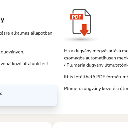
ny
tésre alkalmas állapotban
Ha a dugvány megvásárlása mell
a dugványon.
csomagba automatikusan megka
vonatkozó általunk leírt
/ Plumeria dugvány útmutatónk
Itt is letölthető PDF formátum
Plumeria dugvány kezelési út
ás