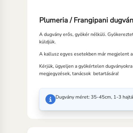
Plumeria / Frangipani dugvá
A dugvány erős, gyökér nélküli. Gyökerezte
küldjük.
A kallusz egyes esetekben már megjelent 
Kérjük, ügyeljen a gyökértelen dugványokra 
megjegyzések, tanácsok betartására!
Dugvány méret: 35-45cm, 1-3 hajt