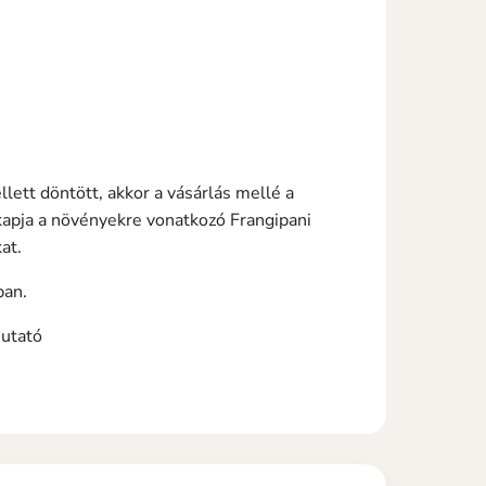
ett döntött, akkor a vásárlás mellé a
pja a növényekre vonatkozó Frangipani
at.
ban.
mutató