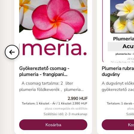
Gyökereztető csomag -
Plumeria rubra 
plumeria - frangipani
dugvány
dugványokhoz
A csomag tartalma: 2 liter
A dugványt előké
plumeria földkeverék , plumeria
gyökereztető zac
gyökereztetéshez és 4 db
Nincs vele teend
2.990 HUF
gyökereztető zacskó valamint
megjelenését k
Tartalom: 1 Készlet -
Ár / 1 Készlet 2.990 HUF
Tartalom: 1 darab 
tájékoztató a plumeria dugvány
dugvány erős, gy
plusz csomagolás és szállítás
plus
gondozásához. A kész plumeria
Gyökereztetésre
Szállítási idő: 2-3 munkanap
Szál
gyökereztető keverékkel töltsd fel
állapotban küldj
Kosárba
Ko
a zacskót és a keveréket erősítd fel
esetekben már m
a frangipáni dugvány vágott
dugványon. Kérjü