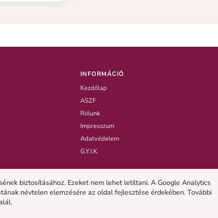
ványokra
k leírt
tanácsok
INFORMÁCIÓ
Kezdőlap
ASZF
Rólunk
Impresszum
Adatvédelem
G.Y.I.K
nek biztosításához. Ezeket nem lehet letiltani. A Google Analytics
atának névtelen elemzésére az oldal fejlesztése érdekében. További
alál.