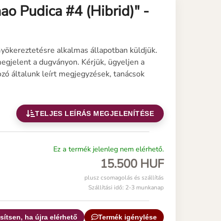
ao Pudica #4 (Hibrid)" -
Gyökereztetésre alkalmas állapotban küldjük.
egjelent a dugványon. Kérjük, ügyeljen a
zó általunk leírt megjegyzések, tanácsok
TELJES LEÍRÁS MEGJELENÍTÉSE
Ez a termék jelenleg nem elérhető.
15.500 HUF
plusz csomagolás és szállítás
Szállítási idő: 2-3 munkanap
sítsen, ha újra elérhető
Termék igénylése