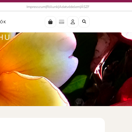
Impresszum
|
Rólunk
|
Adatvédelem
|
ÁSZF
IÓK
.HU