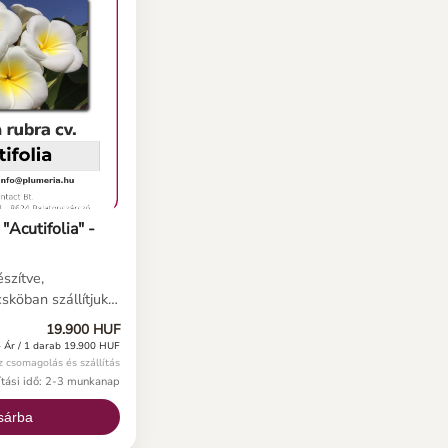
"Acutifolia" -
szítve,
sköban szállítjuk.
ő, csak a gyökerek
19.900 HUF
ell megvárni! A
-
Ár / 1 darab 19.900 HUF
ökér nélküli.
z csomagolás és szállítás
 alkalmas
lítási idő: 2-3 munkanap
ük. A kallusz egyes
sárba
egjelent a
k, ügyeljen a