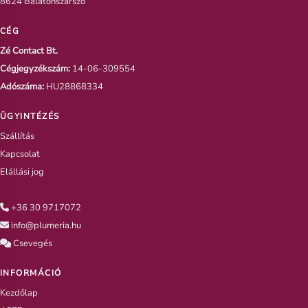
8624 Balatonszárszó
CÉG
Zé Contact Bt.
Cégjegyzékszám:
14-06-309554
Adószáma:
HU28868334
ÜGYINTÉZÉS
Szállítás
Kapcsolat
Elállási jog
+36 30 9717072
info@plumeria.hu
Csevegés
INFORMÁCIÓ
Kezdőlap