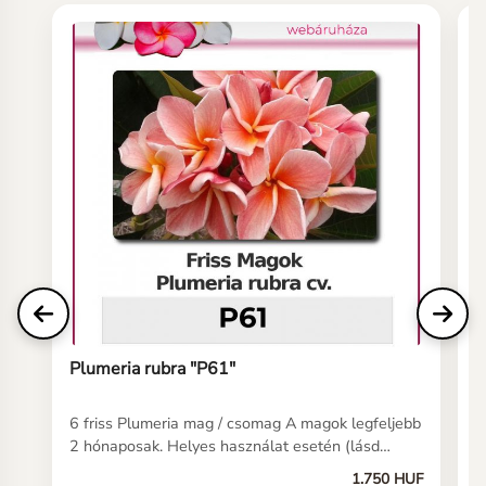
Plumeria rubra "P61"
P
6 friss Plumeria mag / csomag A magok legfeljebb
6
2 hónaposak. Helyes használat esetén (lásd
2
kezelési útmutatónkat) a magoknak 5-10 napon
k
1.750 HUF