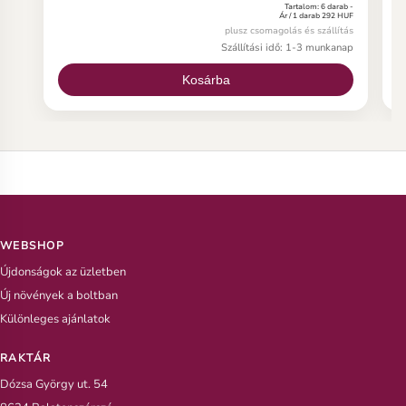
belül csírázniuk kell. Ha még soha nem vetett
b
Tartalom: 6 darab -
Ár / 1 darab 292 HUF
plumeria magot, íme néhány fontos információ a
p
plusz csomagolás és szállítás
plumeria magról.
p
Szállítási idő: 1-3 munkanap
Kosárba
WEBSHOP
Újdonságok az üzletben
Új növények a boltban
Különleges ajánlatok
RAKTÁR
Dózsa György ut. 54