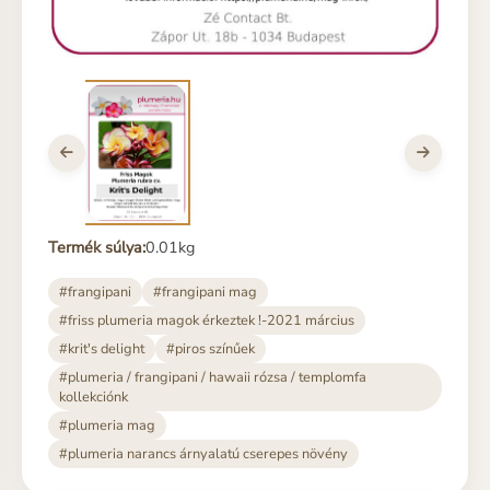
Termék súlya:
0.01kg
#frangipani
#frangipani mag
#friss plumeria magok érkeztek !-2021 március
#krit's delight
#piros színűek
#plumeria / frangipani / hawaii rózsa / templomfa
kollekciónk
#plumeria mag
#plumeria narancs árnyalatú cserepes növény