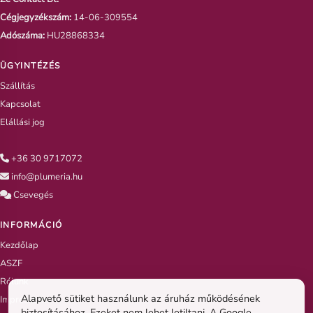
Cégjegyzékszám:
14-06-309554
Adószáma:
HU28868334
ÜGYINTÉZÉS
Szállítás
Kapcsolat
Elállási jog
+36 30 9717072
info@plumeria.hu
Csevegés
INFORMÁCIÓ
Kezdőlap
ASZF
Rólunk
Alapvető sütiket használunk az áruház működésének
Impresszum
biztosításához. Ezeket nem lehet letiltani. A Google