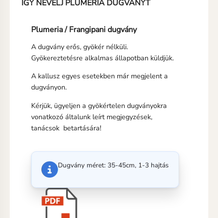
IGY NEVELJ PLUMERIA DUGVÁNYT
Plumeria / Frangipani dugvány
A dugvány erős, gyökér nélküli.
Gyökereztetésre alkalmas állapotban küldjük.
A kallusz egyes esetekben már megjelent a
dugványon.
Kérjük, ügyeljen a gyökértelen dugványokra
vonatkozó általunk leírt megjegyzések,
tanácsok betartására!
Dugvány méret: 35-45cm, 1-3 hajtás