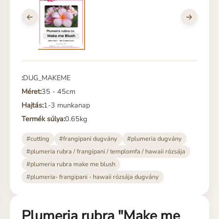
:
DUG_MAKEME
Méret:
35 - 45cm
Hajtás:
1-3 munkanap
Termék súlya:
0.65kg
#cutting
#frangipani dugvány
#plumeria dugvány
#plumeria rubra / frangipani / templomfa / hawaii rózsája
#plumeria rubra make me blush
#plumeria- frangipani - hawaii rózsája dugvány
Plumeria rubra "Make me