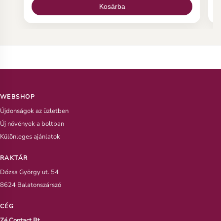
vágott végére, 8-10 cm kerüljön a zacskóba a
m
Kosárba
szárból.
WEBSHOP
Újdonságok az üzletben
Új növények a boltban
Különleges ajánlatok
RAKTÁR
Dózsa György ut. 54
8624 Balatonszárszó
CÉG
Zé Contact Bt.