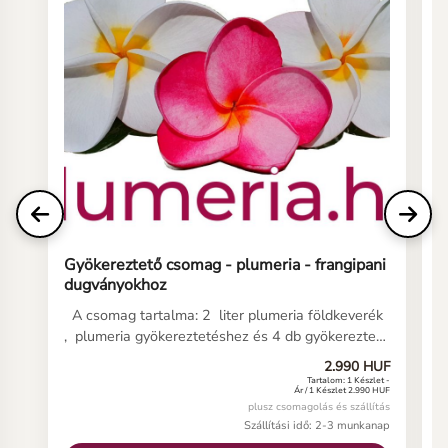
Gyökereztető csomag - plumeria - frangipani
P
dugványokhoz
A csomag tartalma: 2 liter plumeria földkeverék
A
, plumeria gyökereztetéshez és 4 db gyökereztető
s
zacskó valamint tájékoztató a plumeria dugvány
m
2.990 HUF
gondozásához. A kész plumeria gyökereztető
g
Tartalom: 1 Készlet -
Ár / 1 Készlet 2.990 HUF
keverékkel töltsd fel a zacskót és a keveréket
á
plusz csomagolás és szállítás
erősítd fel a frangipáni dugvány vágott részére,
m
Szállítási idő: 2-3 munkanap
benedvesítve, légmentesen a plumeria dugvány
g