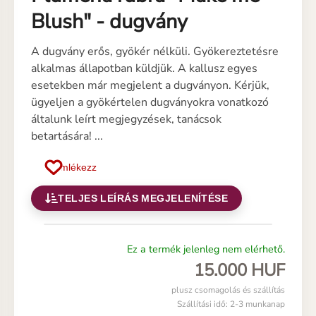
Blush" - dugvány
A dugvány erős, gyökér nélküli. Gyökereztetésre
alkalmas állapotban küldjük. A kallusz egyes
esetekben már megjelent a dugványon. Kérjük,
ügyeljen a gyökértelen dugványokra vonatkozó
általunk leírt megjegyzések, tanácsok
betartására! ...
Emlékezz
TELJES LEÍRÁS MEGJELENÍTÉSE
Ez a termék jelenleg nem elérhető.
15.000 HUF
plusz csomagolás és szállítás
Szállítási idő: 2-3 munkanap