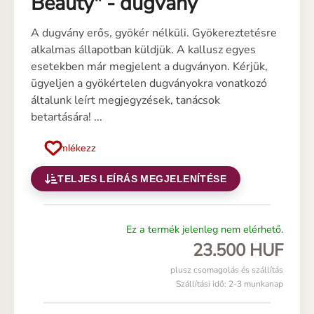
Beauty" - dugvány
A dugvány erős, gyökér nélküli. Gyökereztetésre
alkalmas állapotban küldjük. A kallusz egyes
esetekben már megjelent a dugványon. Kérjük,
ügyeljen a gyökértelen dugványokra vonatkozó
általunk leírt megjegyzések, tanácsok
betartására! ...
Emlékezz
TELJES LEÍRÁS MEGJELENÍTÉSE
Ez a termék jelenleg nem elérhető.
23.500 HUF
plusz csomagolás és szállítás
Szállítási idő: 2-3 munkanap