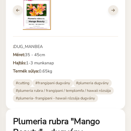
:
DUG_MANBEA
Méret:
35 - 45cm
Hajtás:
1-3 munkanap
Termék súlya:
0.65kg
#cutting
#frangipani dugvány
#plumeria dugvány
#plumeria rubra / frangipani / templomfa / hawaii rózsája
#plumeria- frangipani - hawaii rózsája dugvány
Plumeria rubra "Mango