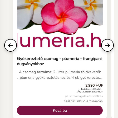
Gyökereztető csomag - plumeria - frangipani
P
dugványokhoz
A csomag tartalma: 2 liter plumeria földkeverék
A
, plumeria gyökereztetéshez és 4 db gyökereztető
s
zacskó valamint tájékoztató a plumeria dugvány
m
2.990 HUF
gondozásához. A kész plumeria gyökereztető
g
Tartalom: 1 Készlet -
Ár / 1 Készlet 2.990 HUF
keverékkel töltsd fel a zacskót és a keveréket
á
plusz csomagolás és szállítás
erősítd fel a frangipáni dugvány vágott részére,
m
Szállítási idő: 2-3 munkanap
benedvesítve, légmentesen a plumeria dugvány
g
vágott végére, 8-10 cm kerüljön a zacskóba a
m
Kosárba
szárból.