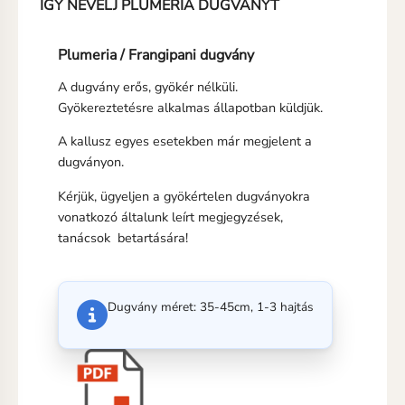
IGY NEVELJ PLUMERIA DUGVÁNYT
Plumeria / Frangipani dugvány
A dugvány erős, gyökér nélküli.
Gyökereztetésre alkalmas állapotban küldjük.
A kallusz egyes esetekben már megjelent a
dugványon.
Kérjük, ügyeljen a gyökértelen dugványokra
vonatkozó általunk leírt megjegyzések,
tanácsok betartására!
Dugvány méret: 35-45cm, 1-3 hajtás