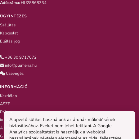
Adószáma:
HU28868334
ÜGYINTÉZÉS
Szállítás
Kapcsolat
Elállási jog
+36 30 9717072
info@plumeria.hu
Csevegés
INFORMÁCIÓ
Kezdőlap
ASZF
Rólunk
Alapvető sütiket használunk az áruház működésének
Impresszum
biztosításához. Ezeket nem lehet letiltani. A Google
Adatvédelem
Analytics szolgáltatást is használjuk a weboldal
G.Y.I.K
használatának névtelen elemzésére az oldal fejlesztése