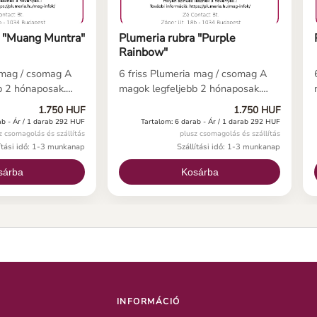
a "Muang Muntra"
Plumeria rubra "Purple
Rainbow"
 mag / csomag A
6 friss Plumeria mag / csomag A
b 2 hónaposak.
magok legfeljebb 2 hónaposak.
t esetén (lásd
Helyes használat esetén (lásd
1.750 HUF
1.750 HUF
ónkat) a
kezelési útmutatónkat) a
ab -
Ár / 1 darab 292 HUF
Tartalom: 6 darab -
Ár / 1 darab 292 HUF
napon belül
magoknak 5-10 napon belül
z csomagolás és szállítás
plusz csomagolás és szállítás
 Ha még soha nem
csírázniuk kell. Ha még soha nem
lítási idő: 1-3 munkanap
Szállítási idő: 1-3 munkanap
 magot, íme néhány
vetett plumeria magot, íme néhány
sárba
Kosárba
ó a plumeria
fontos információ a plumeria
magról.
INFORMÁCIÓ