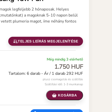
 magok legfeljebb 2 hónaposak. Helyes
 útmutatónkat) a magoknak 5-10 napon belül
 vetett plumeria magot, íme néhány fontos
TELJES LEÍRÁS MEGJELENÍTÉSE
Még mindig 3 elérhető
1.750 HUF
Tartalom: 6 darab -
Ár / 1 darab 292 HUF
plusz csomagolás és szállítás
Szállítási idő: 1-3 munkanap
KOSÁRBA