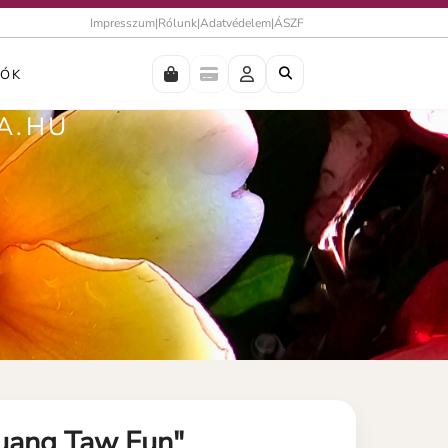
Impresszum
|
Rólunk
|
Adatvédelem
|
ÁSZF
IÓK
A.HU
Muang Taw Fun"