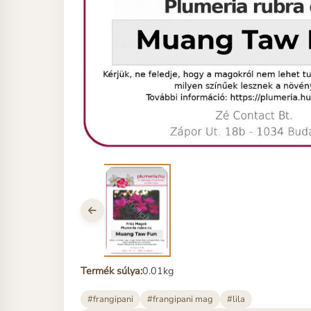
Termék súlya:
0.01kg
#frangipani
#frangipani mag
#lila