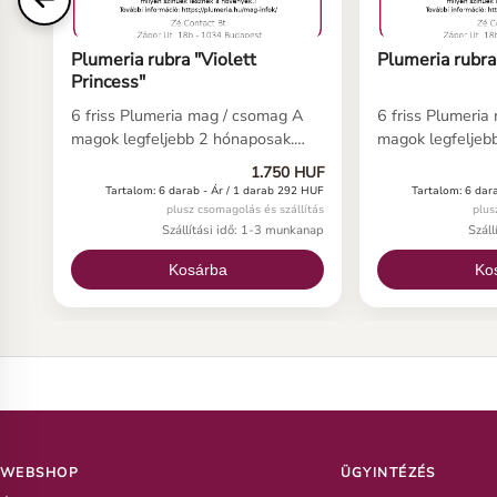
Plumeria rubra "Violett
Plumeria rubr
Princess"
6 friss Plumeria mag / csomag A
6 friss Plumeria
magok legfeljebb 2 hónaposak.
magok legfeljeb
Helyes használat esetén (lásd
Helyes használa
1.750 HUF
kezelési útmutatónkat) a
kezelési útmutat
Tartalom: 6 darab -
Ár / 1 darab 292 HUF
Tartalom: 6 dar
magoknak 5-10 napon belül
magoknak 5-10 
plusz csomagolás és szállítás
plus
csírázniuk kell. Ha még soha nem
csírázniuk kell.
Szállítási idő: 1-3 munkanap
Szál
vetett plumeria magot, íme néhány
vetett plumeria
Kosárba
Ko
fontos információ a plumeria
fontos informáci
magról.
magról.
WEBSHOP
ÜGYINTÉZÉS