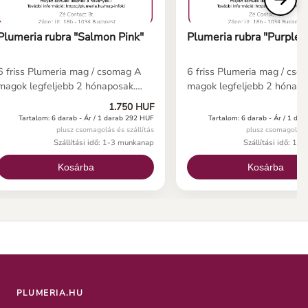
Plumeria rubra "Salmon Pink"
Plumeria rubra "Purple J
6 friss Plumeria mag / csomag A
6 friss Plumeria mag / cso
magok legfeljebb 2 hónaposak.
magok legfeljebb 2 hónapo
Helyes használat esetén (lásd
Helyes használat esetén (l
1.750 HUF
1
kezelési útmutatónkat) a
kezelési útmutatónkat) a
Tartalom: 6 darab -
Ár / 1 darab 292 HUF
Tartalom: 6 darab -
Ár / 1 da
magoknak 5-10 napon belül
magoknak 5-10 napon belü
plusz csomagolás és szállítás
plusz csomagolás é
csírázniuk kell. Ha még soha nem
csírázniuk kell. Ha még so
Szállítási idő: 1-3 munkanap
Szállítási idő: 1-
vetett plumeria magot, íme néhány
vetett plumeria magot, ím
Kosárba
Kosárba
fontos információ a plumeria
fontos információ a plumer
magról.
magról.
PLUMERIA.HU