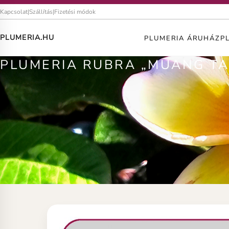
Kapcsolat
|
Szállítás
|
Fizetési módok
PLUMERIA.HU
PLUMERIA ÁRUHÁZ
P
PLUMERIA RUBRA „MUANG TA