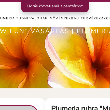
Ugrás közvetlenül a pénztárhoz
LUMERIA TUDNI VALÓ
NAPI NÖVÉNYEK
BALI TERMÉKEK
AKC
W FUN” VÁSÁRLÁS | PLUMERI
Plumeria rubra "