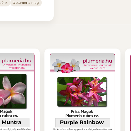
ciónk
#plumeria mag