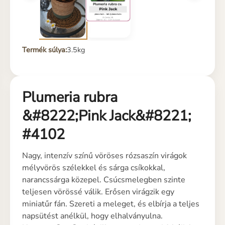
Termék súlya:
3.5kg
Plumeria rubra
&#8222;Pink Jack&#8221;
#4102
Nagy, intenzív színű vöröses rózsaszín virágok
mélyvörös szélekkel és sárga csíkokkal,
narancssárga közepel. Csúcsmelegben szinte
teljesen vörössé válik. Erősen virágzik egy
miniatűr fán. Szereti a meleget, és elbírja a teljes
napsütést anélkül, hogy elhalványulna.