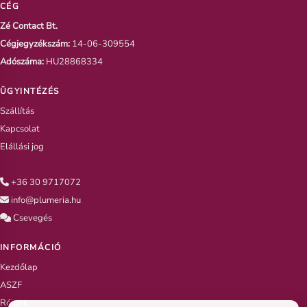
CÉG
Zé Contact Bt.
Cégjegyzékszám:
14-06-309554
Adószáma:
HU28868334
ÜGYINTÉZÉS
Szállítás
Kapcsolat
Elállási jog
+36 30 9717072
info@plumeria.hu
Csevegés
INFORMÁCIÓ
Kezdőlap
ASZF
Rólunk