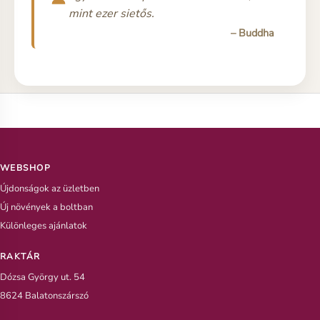
mint ezer sietős.
– Buddha
WEBSHOP
Újdonságok az üzletben
Új növények a boltban
Különleges ajánlatok
RAKTÁR
Dózsa György ut. 54
8624 Balatonszárszó