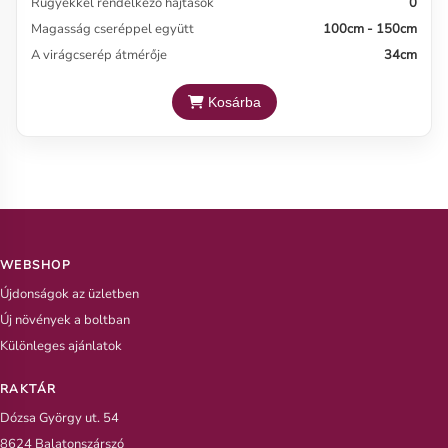
Rügyekkel rendelkező hajtások
0
Magasság cseréppel együtt
100cm - 150cm
A virágcserép átmérője
34cm
Kosárba
WEBSHOP
Újdonságok az üzletben
Új növények a boltban
Különleges ajánlatok
RAKTÁR
Dózsa György ut. 54
8624 Balatonszárszó