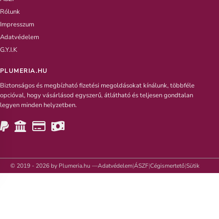
Rólunk
Impresszum
Adatvédelem
G.Y.I.K
PLUMERIA.HU
Biztonságos és megbízható fizetési megoldásokat kínálunk, többféle
opcióval, hogy vásárlásod egyszerű, átlátható és teljesen gondtalan
legyen minden helyzetben.
© 2019 - 2026 by Plumeria.hu —
Adatvédelem
|
ÁSZF
|
Cégismertető
|
Sütik