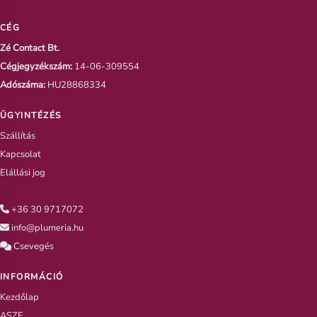
CÉG
Zé Contact Bt.
Cégjegyzékszám:
14-06-309554
Adószáma:
HU28868334
ÜGYINTÉZÉS
Szállítás
Kapcsolat
Elállási jog
+36 30 9717072
info@plumeria.hu
Csevegés
INFORMÁCIÓ
Kezdőlap
ASZF