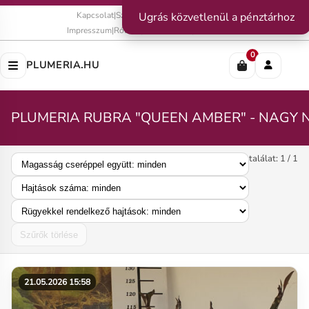
Kapcsolat
|
Szállítás
Ugrás közvetlenül a pénztárhoz
|
Fizetési módok
Impresszum
|
Rólunk
|
Adatvédelem
|
ÁSZF
0
PLUMERIA.HU
PLUMERIA RUBRA "QUEEN AMBER" - NAGY 
találat: 1 / 1
Szűrők törlése
21.05.2026 15:58