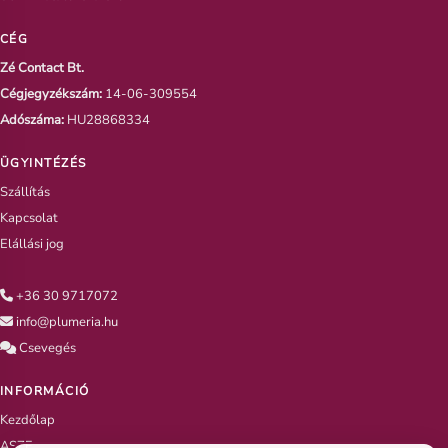
CÉG
Zé Contact Bt.
Cégjegyzékszám:
14-06-309554
Adószáma:
HU28868334
ÜGYINTÉZÉS
Szállítás
Kapcsolat
Elállási jog
+36 30 9717072
info@plumeria.hu
Csevegés
INFORMÁCIÓ
Kezdőlap
ASZF