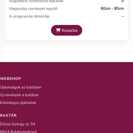
Rügyekkel rendelkező hajtások
0
Magasság cseréppel együtt
60cm - 80cm
A virágcserép átmérője
–
Kosárba
WEBSHOP
Újdonságok az üzletben
Új növények a boltban
Különleges ajánlatok
RAKTÁR
Dózsa György ut. 54
8624 Balatonszárszó