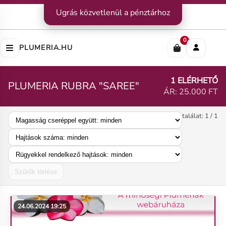
Kapcsolat
Ugrás közvetlenül a pénztárhoz
|
Szállítás
|
Fizetési módok
Impresszum
|
Rólunk
|
Adatvédelem
|
ÁSZF
0
PLUMERIA.HU
1 ELÉRHETŐ
PLUMERIA RUBRA "SAREE"
ÁR: 25.000 FT
találat: 1 / 1
Szűrők törlése
24.06.2024 19:25