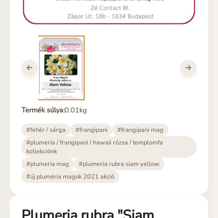
Termék súlya:
0.01kg
#fehér / sárga
#frangipani
#frangipani mag
#plumeria / frangipani / hawaii rózsa / templomfa
kollekciónk
#plumeria mag
#plumeria rubra siam yellow
#új pluméria magok 2021 akció
Plumeria rubra "Siam