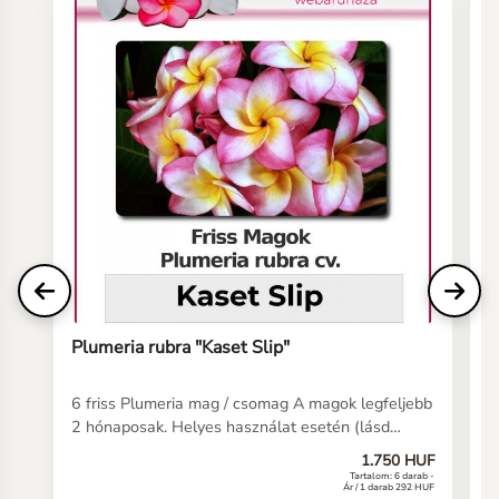
Plumeria rubra "Kaset Slip"
P
6 friss Plumeria mag / csomag A magok legfeljebb
6
2 hónaposak. Helyes használat esetén (lásd
2
kezelési útmutatónkat) a magoknak 5-10 napon
k
1.750 HUF
belül csírázniuk kell. Ha még soha nem vetett
b
Tartalom: 6 darab -
Ár / 1 darab 292 HUF
plumeria magot, íme néhány fontos információ a
p