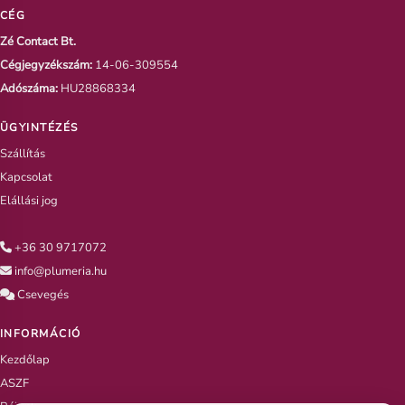
CÉG
Zé Contact Bt.
Cégjegyzékszám:
14-06-309554
Adószáma:
HU28868334
ÜGYINTÉZÉS
Szállítás
Kapcsolat
Elállási jog
+36 30 9717072
info@plumeria.hu
Csevegés
INFORMÁCIÓ
Kezdőlap
ASZF