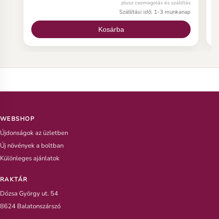
plusz csomagolás és szállítás
plumeria magról.
p
Szállítási idő: 1-3 munkanap
Kosárba
WEBSHOP
Újdonságok az üzletben
Új növények a boltban
Különleges ajánlatok
RAKTÁR
Dózsa György ut. 54
8624 Balatonszárszó