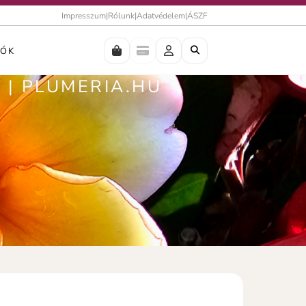
Impresszum
|
Rólunk
|
Adatvédelem
|
ÁSZF
IÓK
| PLUMERIA.HU