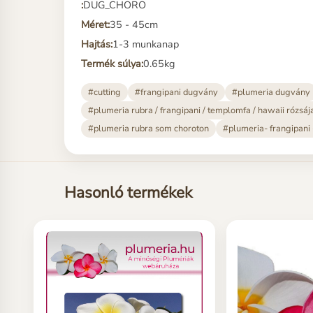
:
DUG_CHORO
Méret:
35 - 45cm
Hajtás:
1-3 munkanap
Termék súlya:
0.65kg
#cutting
#frangipani dugvány
#plumeria dugvány
#plumeria rubra / frangipani / templomfa / hawaii rózsáj
#plumeria rubra som choroton
#plumeria- frangipani
Hasonló termékek