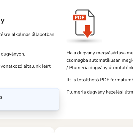
ny
tésre alkalmas állapotban
Ha a dugvány megvásárlása mell
a dugványon.
csomagba automatikusan megka
vonatkozó általunk leírt
/ Plumeria dugvány útmutatónk
Itt is letölthető PDF formátum
Plumeria dugvány kezelési út
ás