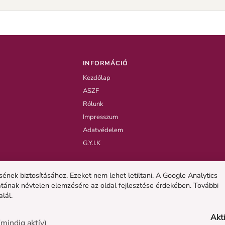
plumeria dugvány
-10 cm kerüljön a
ól.
INFORMÁCIÓ
Kezdőlap
ASZF
Rólunk
Impresszum
Adatvédelem
G.Y.I.K
nek biztosításához. Ezeket nem lehet letiltani. A Google Analytics
atának névtelen elemzésére az oldal fejlesztése érdekében. További
alál.
Akt
mindig aktív)