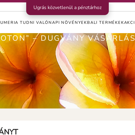
Ugrás közvetlenül a pénztárhoz
LUMERIA TUDNI VALÓ
NAPI NÖVÉNYEK
BALI TERMÉKEK
AKC
OTON” – DUGVÁNY VÁSÁRLÁS 
VÁNYT