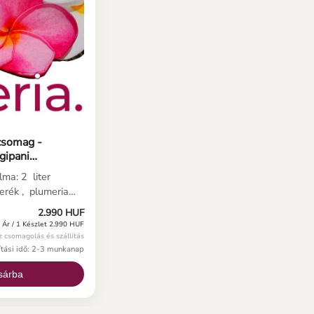
csomag -
gipani
ma: 2 liter
erék , plumeria
z és 4 db
2.990 HUF
cskó valamint
-
Ár / 1 Készlet 2.990 HUF
umeria dugvány
z csomagolás és szállítás
 kész plumeria
lítási idő: 2-3 munkanap
erékkel töltsd fel
sárba
veréket erősítd fel
gvány vágott
sítve,