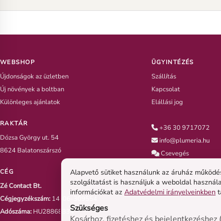
vonatkozó általunk leírt
légmentesen a 
megjegyzések, tanácsok
vágott végére, 8
betartására!
zacskóba a szárb
WEBSHOP
ÜGYINTÉZÉS
Újdonságok az üzletben
Szállítás
Új növények a boltban
Kapcsolat
Különleges ajánlatok
Elállási jog
RAKTÁR
+36 30 9717072
Dózsa György ut. 54
info@plumeria.hu
8624 Balatonszárszó
Csevegés
Alapvető sütiket használunk az áruház működésé
CÉG
szolgáltatást is használjuk a weboldal használ
Zé Contact Bt.
információkat az
Adatvédelmi irányelveinkben
t
Cégjegyzékszám:
14-06-309554
Szükséges
Adószáma:
HU28868334
Kosárhoz, fizetéshez és bejelentkezéshez (