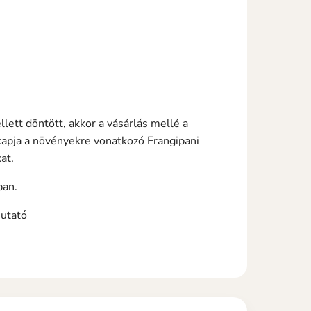
ett döntött, akkor a vásárlás mellé a
pja a növényekre vonatkozó Frangipani
at.
ban.
mutató