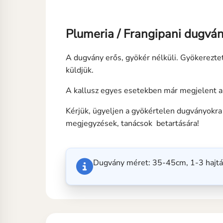
Plumeria / Frangipani dugvá
A dugvány erős, gyökér nélküli. Gyökerezte
küldjük.
A kallusz egyes esetekben már megjelent 
Kérjük, ügyeljen a gyökértelen dugványokra 
megjegyzések, tanácsok betartására!
Dugvány méret: 35-45cm, 1-3 hajt