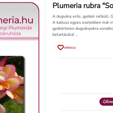
Plumeria rubra "S
A dugvány erős, gyökér nélküli. 
A kallusz egyes esetekben már m
gyökértelen dugványokra vonatko
betartására! ...
Emlékezz
Érte