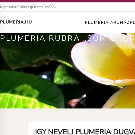
Kapcsolat
|
Szállítás
|
Fizetési módok
PLUMERIA.HU
PLUMERIA ÁRUHÁZ
P
PLUMERIA RUBRA „SOM CHOR
IGY NEVELJ PLUMERIA DUG