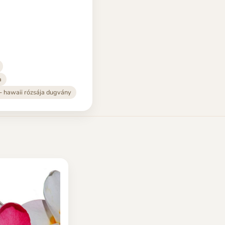
a
 - hawaii rózsája dugvány