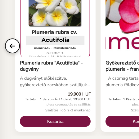
Plumeria rubra "Acutifolia" -
Gyökereztető 
dugvány
plumeria - fran
dugványokhoz
A dugványt előkészítve,
A csomag tartal
gyökereztető zacsköban szállítjuk.
plumeria földkev
Nincs vele teendő, csak a gyökerek
gyökereztetéshe
19.900 HUF
megjelenését kell megvárni! A
gyökereztető za
Tartalom: 1 darab -
Ár / 1 darab 19.900 HUF
Tartalom: 1 Készlet 
dugvány erős, gyökér nélküli.
tájékoztató a pl
plusz csomagolás és szállítás
plus
Gyökereztetésre alkalmas
gondozásához. A
Szállítási idő: 2-3 munkanap
Szál
állapotban küldjük. A kallusz egyes
gyökereztető kev
Kosárba
Ko
esetekben már megjelent a
a zacskót és a ke
dugványon. Kérjük, ügyeljen a
a frangipáni du
gyökértelen dugványokra
részére, benedve