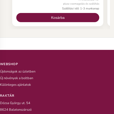
plumeria magot, íme néhány fontos információ a
p
plusz csomagolás és szállítás
plumeria magról.
p
Szállítási idő: 1-3 munkanap
Kosárba
WEBSHOP
Újdonságok az üzletben
Új növények a boltban
Különleges ajánlatok
RAKTÁR
Dózsa György ut. 54
8624 Balatonszárszó