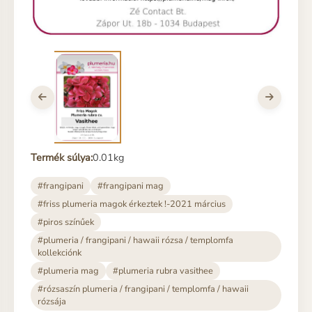
Termék súlya:
0.01kg
#frangipani
#frangipani mag
#friss plumeria magok érkeztek !-2021 március
#piros színűek
#plumeria / frangipani / hawaii rózsa / templomfa
kollekciónk
#plumeria mag
#plumeria rubra vasithee
#rózsaszín plumeria / frangipani / templomfa / hawaii
rózsája