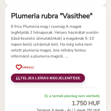
Plumeria rubra "Vasithee"
6 friss Plumeria mag / csomag A magok
legfeljebb 2 hónaposak. Helyes használat esetén
(lásd kezelési útmutatónkat) a magoknak 5-10
napon belül csírázniuk kell. Ha még soha nem
vetett plumeria magot, íme néhány fontos
információ a plumeria magról. ...
Emlékezz
TELJES LEÍRÁS MEGJELENÍTÉSE
Ez a termék jelenleg nem elérhető.
1.750 HUF
Tartalom: 6 darab -
Ár / 1 darab 292 HUF