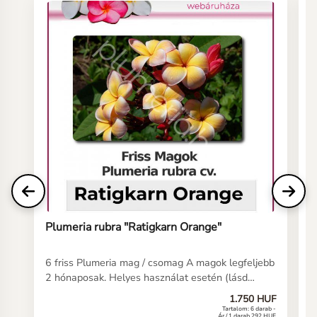
Plumeria rubra "Ratigkarn Orange"
P
6 friss Plumeria mag / csomag A magok legfeljebb
6
2 hónaposak. Helyes használat esetén (lásd
2
kezelési útmutatónkat) a magoknak 5-10 napon
k
1.750 HUF
belül csírázniuk kell. Ha még soha nem vetett
b
Tartalom: 6 darab -
Ár / 1 darab 292 HUF