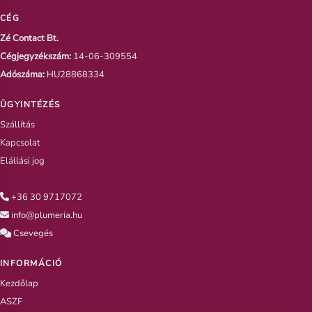
CÉG
Zé Contact Bt.
Cégjegyzékszám:
14-06-309554
Adószáma:
HU28868334
ÜGYINTÉZÉS
Szállítás
Kapcsolat
Elállási jog
+36 30 9717072
info@plumeria.hu
Csevegés
INFORMÁCIÓ
Kezdőlap
ASZF