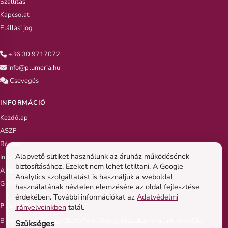
Szállítás
Kapcsolat
Elállási jog
+36 30 9717072
info@plumeria.hu
Csevegés
INFORMÁCIÓ
Kezdőlap
ASZF
Rólunk
Alapvető sütiket használunk az áruház működésének
Impresszum
biztosításához. Ezeket nem lehet letiltani. A Google
Adatvédelem
Analytics szolgáltatást is használjuk a weboldal
G.Y.I.K
használatának névtelen elemzésére az oldal fejlesztése
érdekében. További információkat az
Adatvédelmi
PLUMERIA.HU
irányelveinkben
talál.
Biztonságos és megbízható fizetési megoldásokat kínálunk, többféle
Szükséges