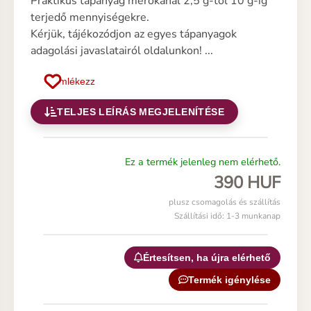
Praktikus tápanyag mérőkanál 2,5 g-től 10 g-ig
terjedő mennyiségekre.
Kérjük, tájékozódjon az egyes tápanyagok
adagolási javaslatairól oldalunkon! ...
Emlékezz
TELJES LEÍRÁS MEGJELENÍTÉSE
Ez a termék jelenleg nem elérhető.
390 HUF
plusz csomagolás és szállítás
Szállítási idő: 1-3 munkanap
Értesítsen, ha újra elérhető
Termék igénylése