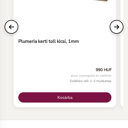
Plumeria kerti toll kicsi, 1mm
P
990 HUF
plusz csomagolás és szállítás
Szállítási idő: 1-3 munkanap
Kosárba