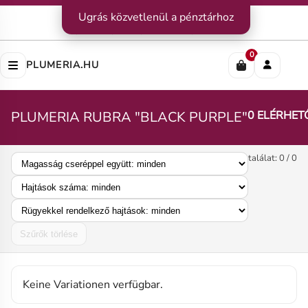
Kapcsolat
Ugrás közvetlenül a pénztárhoz
|
Szállítás
|
Fizetési módok
Impresszum
|
Rólunk
|
Adatvédelem
|
ÁSZF
0
PLUMERIA.HU
PLUMERIA RUBRA "BLACK PURPLE"
0 ELÉRHET
találat: 0 / 0
Szűrők törlése
Keine Variationen verfügbar.