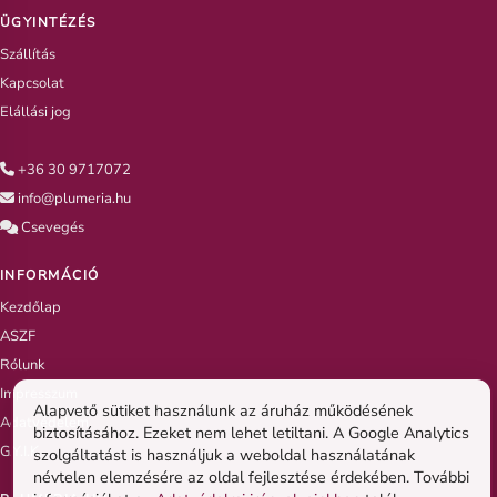
ÜGYINTÉZÉS
Szállítás
Kapcsolat
Elállási jog
+36 30 9717072
info@plumeria.hu
Csevegés
INFORMÁCIÓ
Kezdőlap
ASZF
Rólunk
Impresszum
Alapvető sütiket használunk az áruház működésének
Adatvédelem
biztosításához. Ezeket nem lehet letiltani. A Google Analytics
G.Y.I.K
szolgáltatást is használjuk a weboldal használatának
névtelen elemzésére az oldal fejlesztése érdekében. További