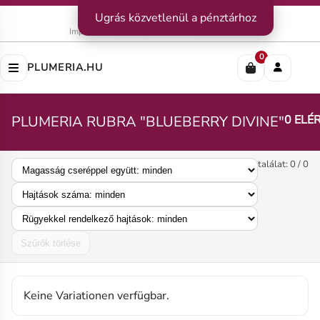
Kapcsolat
Ugrás közvetlenül a pénztárhoz
|
Szállítás
|
Fizetési módok
Impresszum
|
Rólunk
|
Adatvédelem
|
ÁSZF
0
PLUMERIA.HU
PLUMERIA RUBRA "BLUEBERRY DIVINE"
0 ELÉ
találat: 0 / 0
Szűrők törlése
Keine Variationen verfügbar.