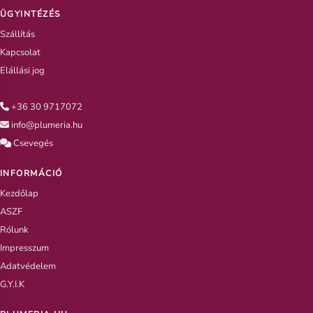
ÜGYINTÉZÉS
Szállítás
Kapcsolat
Elállási jog
+36 30 9717072
info@plumeria.hu
Csevegés
INFORMÁCIÓ
Kezdőlap
ASZF
Rólunk
Impresszum
Adatvédelem
G.Y.I.K