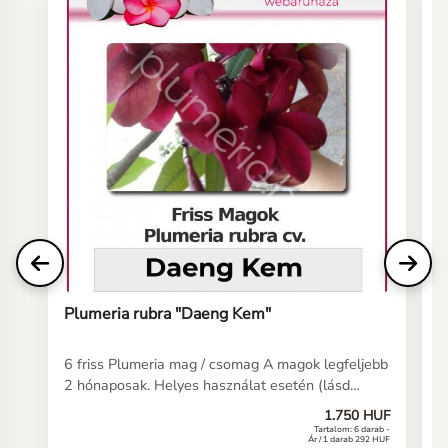
Plumeria rubra "Daeng Kem"
P
6 friss Plumeria mag / csomag A magok legfeljebb
6
2 hónaposak. Helyes használat esetén (lásd
2
kezelési útmutatónkat) a magoknak 5-10 napon
k
1.750 HUF
belül csírázniuk kell. Ha még soha nem vetett
b
Tartalom: 6 darab -
Ár / 1 darab 292 HUF