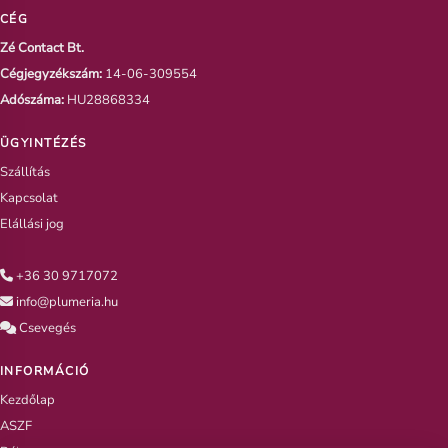
CÉG
Zé Contact Bt.
Cégjegyzékszám:
14-06-309554
Adószáma:
HU28868334
ÜGYINTÉZÉS
Szállítás
Kapcsolat
Elállási jog
+36 30 9717072
info@plumeria.hu
Csevegés
INFORMÁCIÓ
Kezdőlap
ASZF