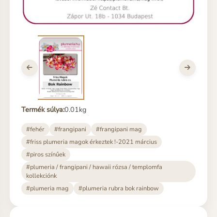
Termék súlya:
0.01kg
#fehér
#frangipani
#frangipani mag
#friss plumeria magok érkeztek !-2021 március
#piros színűek
#plumeria / frangipani / hawaii rózsa / templomfa
kollekciónk
#plumeria mag
#plumeria rubra bok rainbow