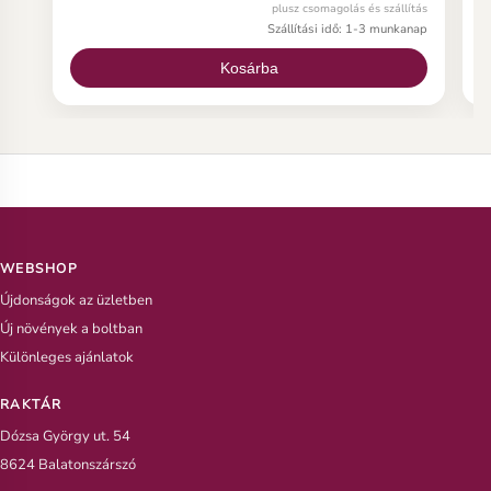
plumeria magot, íme néhány fontos információ a
p
plusz csomagolás és szállítás
plumeria magról.
p
Szállítási idő: 1-3 munkanap
Kosárba
WEBSHOP
Újdonságok az üzletben
Új növények a boltban
Különleges ajánlatok
RAKTÁR
Dózsa György ut. 54
8624 Balatonszárszó