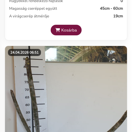
Rügyekkel rendelkező hajtások
0
Magasság cseréppel együtt
45cm - 60cm
A virágcserép átmérője
19cm
Kosárba
24.04.2026 06:51