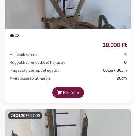
3827
28.000 Ft
Hajtások száma
4
Rügyekkel rendelkező hajtások
0
Magasság cseréppel együtt
60cm - 80cm
A virágcserép átmérője
20cm
Kosárba
24.04.2026 07:00