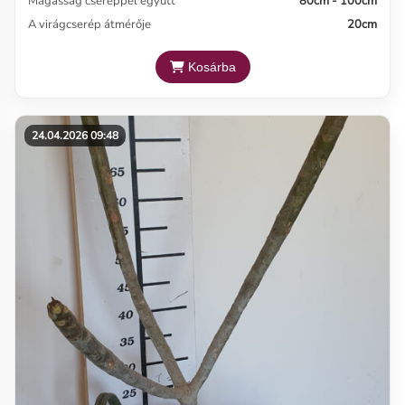
Magasság cseréppel együtt
80cm - 100cm
A virágcserép átmérője
20cm
Kosárba
24.04.2026 09:48