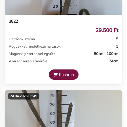
3822
29.500 Ft
Hajtások száma
5
Rügyekkel rendelkező hajtások
1
Magasság cseréppel együtt
80cm - 100cm
A virágcserép átmérője
24cm
Kosárba
24.04.2026 06:49