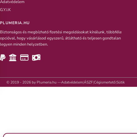
Adatvédelem
G.Y.I.K
PLUMERIA.HU
Biztonságos és megbízható fizetési megoldásokat kínálunk, többféle
opcióval, hogy vásárlásod egyszerű, átlátható és teljesen gondtalan
legyen minden helyzetben.
© 2019 - 2026 by Plumeria.hu —
Adatvédelem
|
ÁSZF
|
Cégismertető
|
Sütik