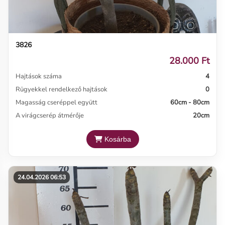
3826
28.000 Ft
Hajtások száma
4
Rügyekkel rendelkező hajtások
0
Magasság cseréppel együtt
60cm - 80cm
A virágcserép átmérője
20cm
Kosárba
24.04.2026 06:53