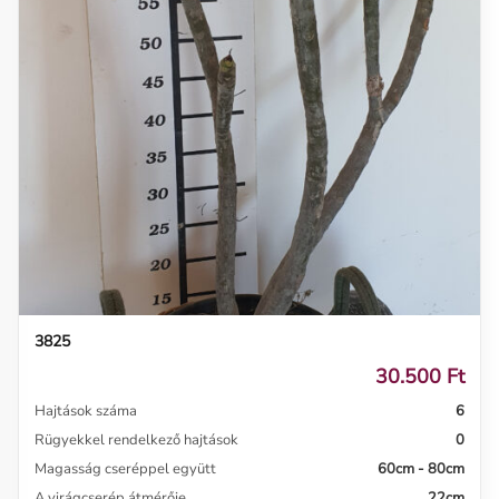
3825
30.500 Ft
Hajtások száma
6
Rügyekkel rendelkező hajtások
0
Magasság cseréppel együtt
60cm - 80cm
A virágcserép átmérője
22cm