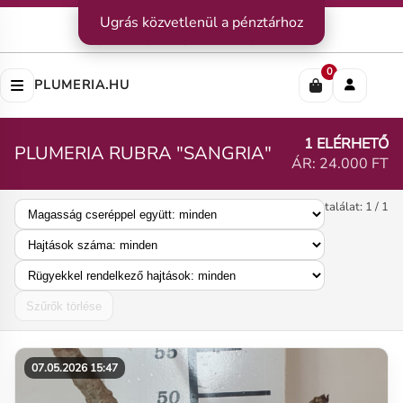
Kapcsolat
Ugrás közvetlenül a pénztárhoz
|
Szállítás
|
Fizetési módok
Impresszum
|
Rólunk
|
Adatvédelem
|
ÁSZF
0
PLUMERIA.HU
1 ELÉRHETŐ
PLUMERIA RUBRA "SANGRIA"
ÁR: 24.000 FT
találat: 1 / 1
Szűrők törlése
07.05.2026 15:47