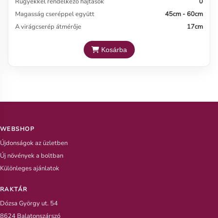
Rügyekkel rendelkező hajtások
0
Magasság cseréppel együtt
45cm - 60cm
A virágcserép átmérője
17cm
Kosárba
WEBSHOP
Újdonságok az üzletben
Új növények a boltban
Különleges ajánlatok
RAKTÁR
Dózsa György ut. 54
8624 Balatonszárszó