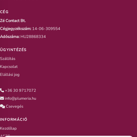
CÉG
Zé Contact Bt.
Cégjegyzékszám:
14-06-309554
Adószáma:
HU28868334
ÜGYINTÉZÉS
Szállítás
Kapcsolat
Elállási jog
+36 30 9717072
info@plumeria.hu
Csevegés
INFORMÁCIÓ
Kezdőlap
ASZF