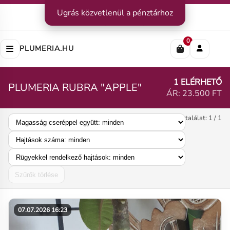
Kapcsolat
Ugrás közvetlenül a pénztárhoz
|
Szállítás
|
Fizetési módok
Impresszum
|
Rólunk
|
Adatvédelem
|
ÁSZF
0
PLUMERIA.HU
1 ELÉRHETŐ
PLUMERIA RUBRA "APPLE"
ÁR: 23.500 FT
találat: 1 / 1
Szűrők törlése
07.07.2026 16:23