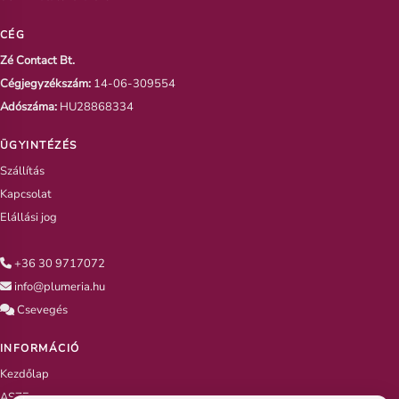
CÉG
Zé Contact Bt.
Cégjegyzékszám:
14-06-309554
Adószáma:
HU28868334
ÜGYINTÉZÉS
Szállítás
Kapcsolat
Elállási jog
+36 30 9717072
info@plumeria.hu
Csevegés
INFORMÁCIÓ
Kezdőlap
ASZF