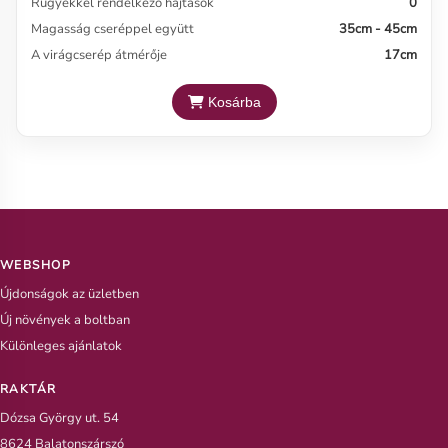
Rügyekkel rendelkező hajtások
0
Magasság cseréppel együtt
35cm - 45cm
A virágcserép átmérője
17cm
Kosárba
WEBSHOP
Újdonságok az üzletben
Új növények a boltban
Különleges ajánlatok
RAKTÁR
Dózsa György ut. 54
8624 Balatonszárszó