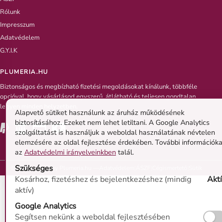
Rólunk
Impresszum
Adatvédelem
G.Y.I.K
PLUMERIA.HU
Biztonságos és megbízható fizetési megoldásokat kínálunk, többféle
opcióval, hogy vásárlásod egyszerű, átlátható és teljesen gondtalan
legyen minden helyzetben.
Alapvető sütiket használunk az áruház működésének
biztosításához. Ezeket nem lehet letiltani. A Google Analytics
szolgáltatást is használjuk a weboldal használatának névtelen
elemzésére az oldal fejlesztése érdekében. További információka
az
Adatvédelmi irányelveinkben
talál.
Szükséges
© 2019 - 2026 by Plumeria.hu —
Adatvédelem
|
ÁSZF
|
Cégismertető
|
Sütik
Kosárhoz, fizetéshez és bejelentkezéshez (mindig
Akt
aktív)
Google Analytics
Segítsen nekünk a weboldal fejlesztésében