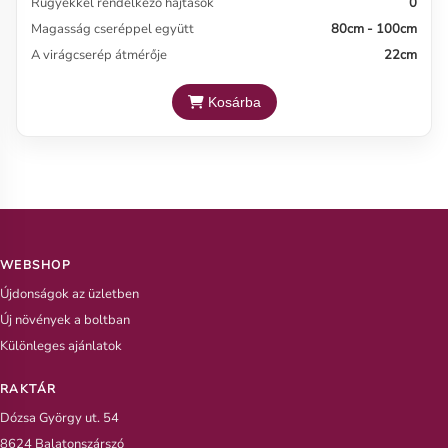
Rügyekkel rendelkező hajtások
0
Magasság cseréppel együtt
80cm - 100cm
A virágcserép átmérője
22cm
Kosárba
WEBSHOP
Újdonságok az üzletben
Új növények a boltban
Különleges ajánlatok
RAKTÁR
Dózsa György ut. 54
8624 Balatonszárszó