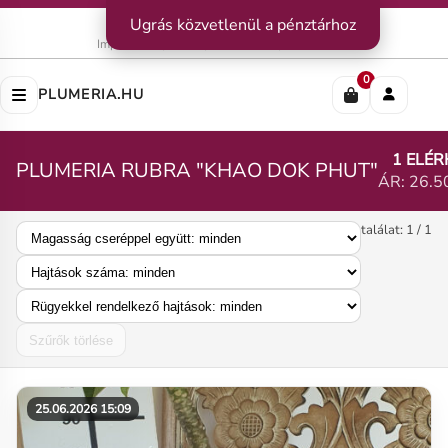
Kapcsolat
Ugrás közvetlenül a pénztárhoz
|
Szállítás
|
Fizetési módok
Impresszum
|
Rólunk
|
Adatvédelem
|
ÁSZF
0
PLUMERIA.HU
1 ELÉ
PLUMERIA RUBRA "KHAO DOK PHUT"
ÁR: 26.5
találat: 1 / 1
Szűrők törlése
25.06.2026 15:09