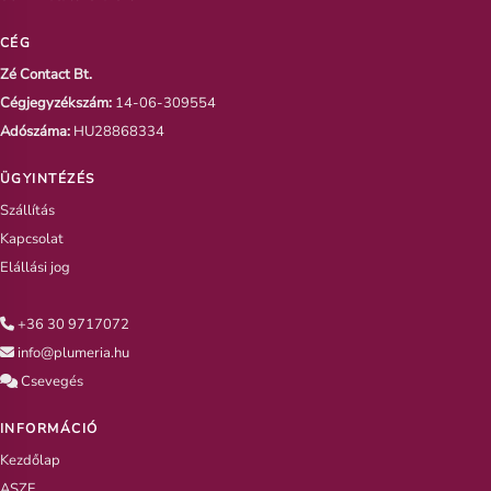
CÉG
Zé Contact Bt.
Cégjegyzékszám:
14-06-309554
Adószáma:
HU28868334
ÜGYINTÉZÉS
Szállítás
Kapcsolat
Elállási jog
+36 30 9717072
info@plumeria.hu
Csevegés
INFORMÁCIÓ
Kezdőlap
ASZF