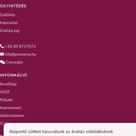
ÜGYINTÉZÉS
Szállítás
Kapcsolat
Elállási jog
+36 30 9717072
info@plumeria.hu
Csevegés
INFORMÁCIÓ
Kezdőlap
ASZF
Rólunk
Impresszum
Adatvédelem
G.Y.I.K
Alapvető sütiket használunk az áruház működésének