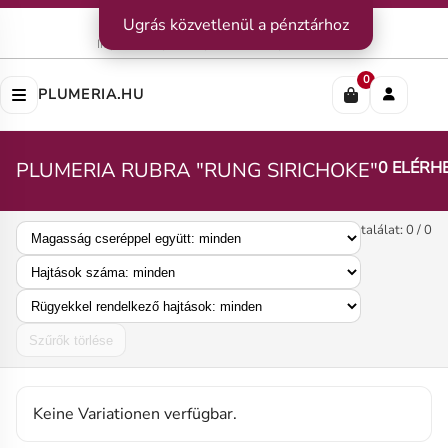
Kapcsolat
Ugrás közvetlenül a pénztárhoz
|
Szállítás
|
Fizetési módok
Impresszum
|
Rólunk
|
Adatvédelem
|
ÁSZF
0
PLUMERIA.HU
PLUMERIA RUBRA "RUNG SIRICHOKE"
0 ELÉRH
találat: 0 / 0
Szűrők törlése
Keine Variationen verfügbar.