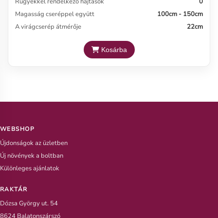
Rügyekkel rendelkező hajtások
0
Magasság cseréppel együtt
100cm - 150cm
A virágcserép átmérője
22cm
Kosárba
WEBSHOP
Újdonságok az üzletben
Új növények a boltban
Különleges ajánlatok
RAKTÁR
Dózsa György ut. 54
8624 Balatonszárszó