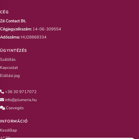
CÉG
Zé Contact Bt.
Cégjegyzékszám:
14-06-309554
Adószáma:
HU28868334
ÜGYINTÉZÉS
Szállítás
Kapcsolat
Elállási jog
+36 30 9717072
info@plumeria.hu
Csevegés
INFORMÁCIÓ
Kezdőlap
ASZF