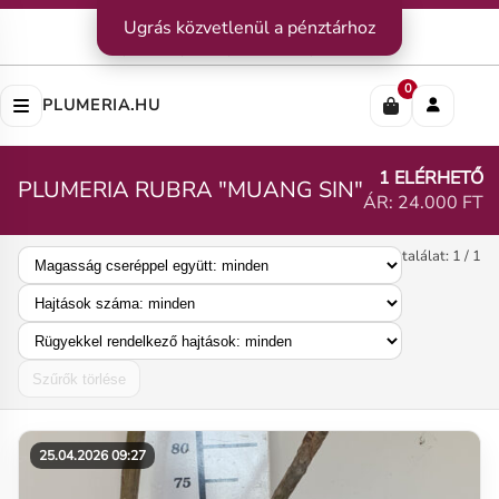
Kapcsolat
Ugrás közvetlenül a pénztárhoz
|
Szállítás
|
Fizetési módok
Impresszum
|
Rólunk
|
Adatvédelem
|
ÁSZF
0
PLUMERIA.HU
1 ELÉRHETŐ
PLUMERIA RUBRA "MUANG SIN"
ÁR: 24.000 FT
találat: 1 / 1
Szűrők törlése
25.04.2026 09:27