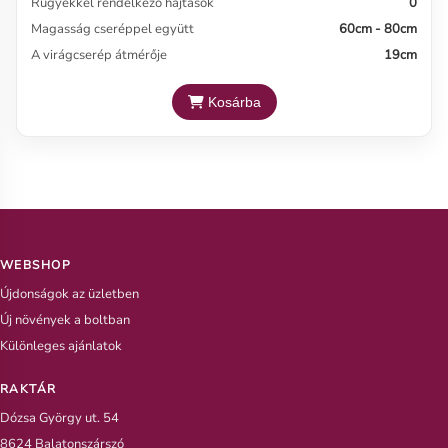
Rügyekkel rendelkező hajtások
0
Magasság cseréppel együtt
60cm - 80cm
A virágcserép átmérője
19cm
Kosárba
WEBSHOP
Újdonságok az üzletben
Új növények a boltban
Különleges ajánlatok
RAKTÁR
Dózsa György ut. 54
8624 Balatonszárszó