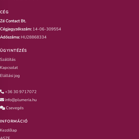
CÉG
Zé Contact Bt.
Cégjegyzékszám:
14-06-309554
Adószáma:
HU28868334
ÜGYINTÉZÉS
Szállítás
Kapcsolat
Elállási jog
+36 30 9717072
info@plumeria.hu
Csevegés
INFORMÁCIÓ
Kezdőlap
ASZF