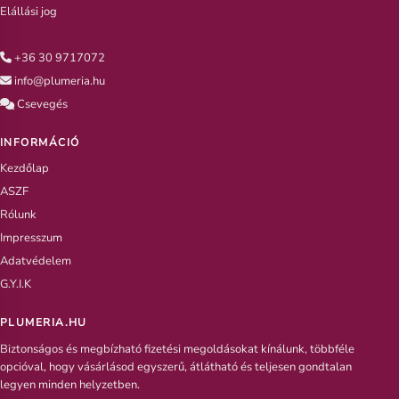
Elállási jog
+36 30 9717072
info@plumeria.hu
Csevegés
INFORMÁCIÓ
Kezdőlap
ASZF
Rólunk
Impresszum
Adatvédelem
G.Y.I.K
PLUMERIA.HU
Biztonságos és megbízható fizetési megoldásokat kínálunk, többféle
opcióval, hogy vásárlásod egyszerű, átlátható és teljesen gondtalan
legyen minden helyzetben.