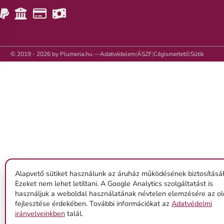
© 2019 - 2026 by Plumeria.hu —
Adatvédelem
|
ÁSZF
|
Cégismertető
|
Sütik
Alapvető sütiket használunk az áruház működésének biztosításá
Ezeket nem lehet letiltani. A Google Analytics szolgáltatást is
használjuk a weboldal használatának névtelen elemzésére az ol
fejlesztése érdekében. További információkat az
Adatvédelmi
irányelveinkben
talál.