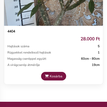
4404
28.000 Ft
Hajtások száma
5
Rügyekkel rendelkező hajtások
1
Magasság cseréppel együtt
60cm - 80cm
A virágcserép átmérője
19cm
Kosárba