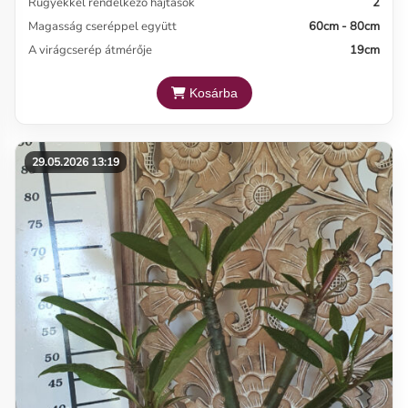
Rügyekkel rendelkező hajtások
2
Magasság cseréppel együtt
60cm - 80cm
A virágcserép átmérője
19cm
Kosárba
29.05.2026 13:19