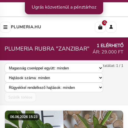
Kapcsolat
Ugrás közvetlenül a pénztárhoz
|
Szállítás
|
Fizetési módok
Impresszum
|
Rólunk
|
Adatvédelem
|
ÁSZF
0
PLUMERIA.HU
1 ELÉRHETŐ
PLUMERIA RUBRA "ZANZIBAR"
ÁR: 29.000 FT
találat: 1 / 1
Szűrők törlése
06.06.2026 15:23