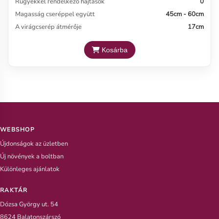
Rügyekkel rendelkező hajtások
0
Magasság cseréppel együtt
45cm - 60cm
A virágcserép átmérője
17cm
Kosárba
WEBSHOP
Újdonságok az üzletben
Új növények a boltban
Különleges ajánlatok
RAKTÁR
Dózsa György ut. 54
8624 Balatonszárszó