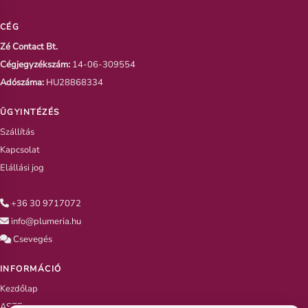
CÉG
Zé Contact Bt.
Cégjegyzékszám:
14-06-309554
Adószáma:
HU28868334
ÜGYINTÉZÉS
Szállítás
Kapcsolat
Elállási jog
+36 30 9717072
info@plumeria.hu
Csevegés
INFORMÁCIÓ
Kezdőlap
ASZF