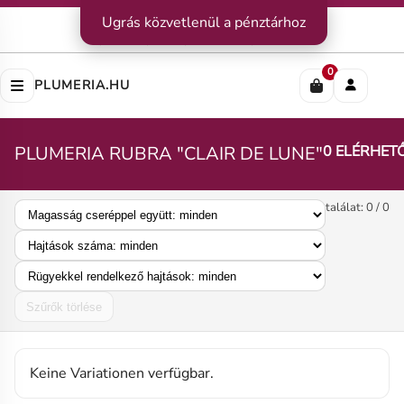
Kapcsolat
Ugrás közvetlenül a pénztárhoz
|
Szállítás
|
Fizetési módok
Impresszum
|
Rólunk
|
Adatvédelem
|
ÁSZF
0
PLUMERIA.HU
PLUMERIA RUBRA "CLAIR DE LUNE"
0 ELÉRHET
találat: 0 / 0
Szűrők törlése
Keine Variationen verfügbar.