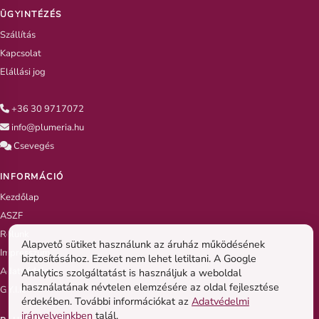
ÜGYINTÉZÉS
Szállítás
Kapcsolat
Elállási jog
+36 30 9717072
info@plumeria.hu
Csevegés
INFORMÁCIÓ
Kezdőlap
ASZF
Rólunk
Alapvető sütiket használunk az áruház működésének
Impresszum
biztosításához. Ezeket nem lehet letiltani. A Google
Adatvédelem
Analytics szolgáltatást is használjuk a weboldal
használatának névtelen elemzésére az oldal fejlesztése
G.Y.I.K
érdekében. További információkat az
Adatvédelmi
irányelveinkben
talál.