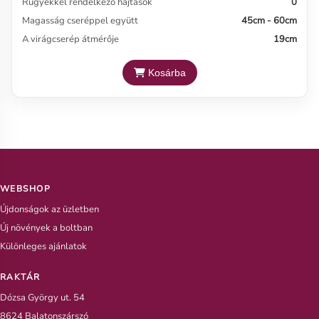
Rügyekkel rendelkező hajtások
0
Magasság cseréppel együtt
45cm - 60cm
A virágcserép átmérője
19cm
Kosárba
WEBSHOP
Újdonságok az üzletben
Új növények a boltban
Különleges ajánlatok
RAKTÁR
Dózsa György ut. 54
8624 Balatonszárszó