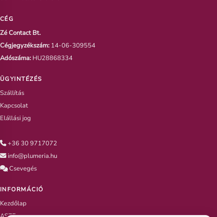
CÉG
Zé Contact Bt.
Cégjegyzékszám:
14-06-309554
Adószáma:
HU28868334
ÜGYINTÉZÉS
Szállítás
Kapcsolat
Elállási jog
+36 30 9717072
info@plumeria.hu
Csevegés
INFORMÁCIÓ
Kezdőlap
ASZF