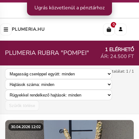
Kapcsolat
Ugrás közvetlenül a pénztárhoz
|
Szállítás
|
Fizetési módok
Impresszum
|
Rólunk
|
Adatvédelem
|
ÁSZF
0
PLUMERIA.HU
1 ELÉRHETŐ
PLUMERIA RUBRA "POMPEI"
ÁR: 24.500 FT
találat: 1 / 1
Szűrők törlése
30.04.2026 12:02