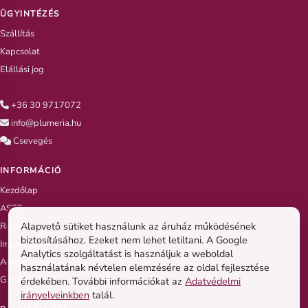
ÜGYINTÉZÉS
Szállítás
Kapcsolat
Elállási jog
+36 30 9717072
info@plumeria.hu
Csevegés
INFORMÁCIÓ
Kezdőlap
ASZF
Alapvető sütiket használunk az áruház működésének
Rólunk
biztosításához. Ezeket nem lehet letiltani. A Google
Impresszum
Analytics szolgáltatást is használjuk a weboldal
Adatvédelem
használatának névtelen elemzésére az oldal fejlesztése
G.Y.I.K
érdekében. További információkat az
Adatvédelmi
irányelveinkben
talál.