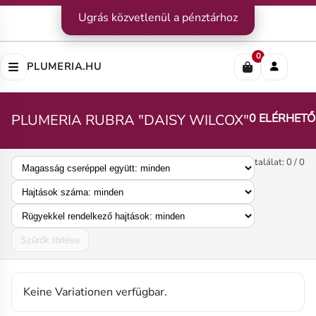
Kapcsolat
Ugrás közvetlenül a pénztárhoz
|
Szállítás
|
Fizetési módok
Impresszum
|
Rólunk
|
Adatvédelem
|
ÁSZF
0
PLUMERIA.HU
PLUMERIA RUBRA "DAISY WILCOX"
0 ELÉRHETŐ
találat: 0 / 0
Szűrők törlése
Keine Variationen verfügbar.