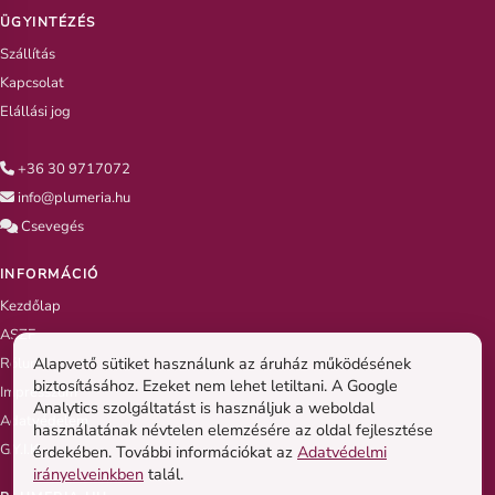
ÜGYINTÉZÉS
Szállítás
Kapcsolat
Elállási jog
+36 30 9717072
info@plumeria.hu
Csevegés
INFORMÁCIÓ
Kezdőlap
ASZF
Alapvető sütiket használunk az áruház működésének
Rólunk
biztosításához. Ezeket nem lehet letiltani. A Google
Impresszum
Analytics szolgáltatást is használjuk a weboldal
Adatvédelem
használatának névtelen elemzésére az oldal fejlesztése
G.Y.I.K
érdekében. További információkat az
Adatvédelmi
irányelveinkben
talál.