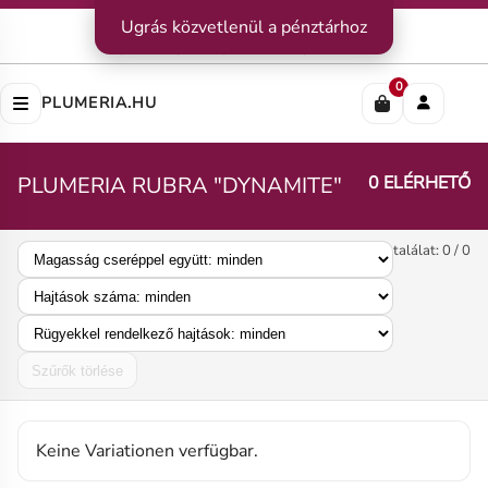
Kapcsolat
Ugrás közvetlenül a pénztárhoz
|
Szállítás
|
Fizetési módok
Impresszum
|
Rólunk
|
Adatvédelem
|
ÁSZF
0
PLUMERIA.HU
PLUMERIA RUBRA "DYNAMITE"
0 ELÉRHETŐ
találat: 0 / 0
Szűrők törlése
Keine Variationen verfügbar.