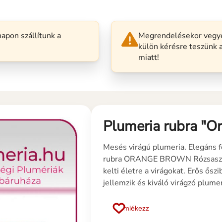
apon szállítunk a
Megrendelésekor vegye
külön kérésre teszünk 
miatt!
Plumeria rubra "O
Mesés virágú plumeria. Elegáns fo
rubra ORANGE BROWN Rózsaszín,
kelti életre a virágokat. Erős őszi
jellemzik és kiváló virágzó plumeria
Emlékezz