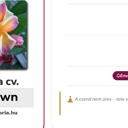
Érte
A csend nem üres – tele v