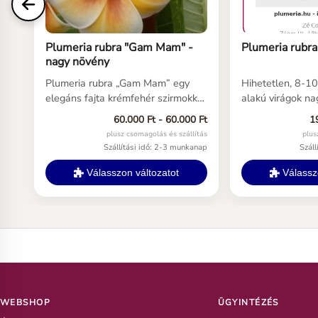
Plumeria rubra "Gam Mam" -
Plumeria rubra
nagy növény
Plumeria rubra „Gam Mam” egy
Hihetetlen, 8-10
elegáns fajta krémfehér szirmokkal
alakú virágok na
és meleg sárga, narancsos-barnás
fényes, sötétzöld
60.000 Ft - 60.000 Ft
1
virágközéppel. Fontos tudni, hogy
egy erős, félko
plusz csomagolás és szállítás
plus
Európában a színei általában
növekedésű fán. 
Szállítási idő: 2-3 munkanap
Szál
lágyabbak és kevésbé intenzívek
fehér pettyek ki
lehetnek, mint Ázsiában, de így is
élénkvörös, sziv
Válasszon változatot
Válasszo
különleges és egzotikus
Hihetetlen színr
megjelenésű Plumeria.
lila szélek kibúj
az egész virág n
színeződik. Köz
illat. Erős, megb
lehetőség hossz
WEBSHOP
ÜGYINTÉZÉS