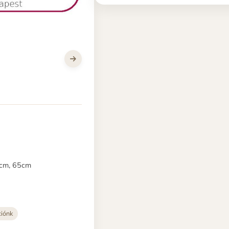
cm, 65cm
ciónk