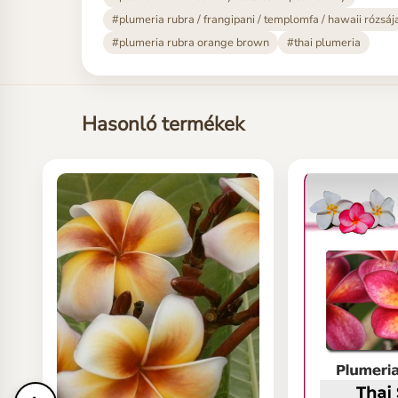
#plumeria rubra / frangipani / templomfa / hawaii rózsáj
#plumeria rubra orange brown
#thai plumeria
Hasonló termékek