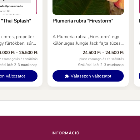
 "Thai Splash"
Plumeria rubra "Firestorm"
 cm-es, propeller
A Plumeria rubra „Firestorm” egy
gy fürtökben, sűrű,
különleges Jungle Jack fajta tüzes
 levelek felett,
narancsos, sárgás és pirosas
9.000 Ft - 25.500 Ft
24.500 Ft - 24.500 Ft
mpakt vagy közepes
virágokkal. Élénk színátmenetei és
z csomagolás és szállítás
plusz csomagolás és szállítás
A piros, sárga és
erőteljes trópusi megjelenése miatt
lítási idő: 2-3 munkanap
Szállítási idő: 2-3 munkanap
emelik az
rendkívül dekoratív választás
árványos hátteret.
plumeria gyűjteményekbe.
n változatot
Válasszon változatot
obbanás, amikor a
nak a hőségben, és
arancsvörösre
epesen fűszeres
ízható virágzási
ú szezonon át.
INFORMÁCIÓ