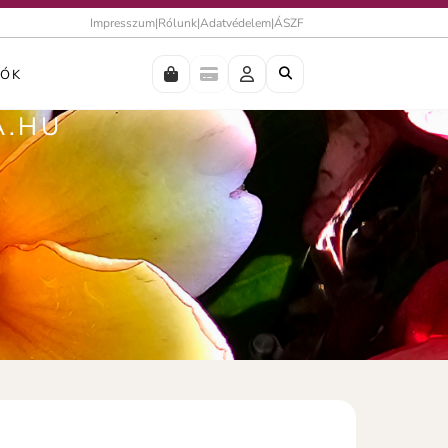
Impresszum
|
Rólunk
|
Adatvédelem
|
ÁSZF
IÓK
A.HU