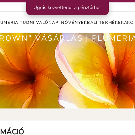
Ugrás közvetlenül a pénztárhoz
LUMERIA TUDNI VALÓ
NAPI NÖVÉNYEK
BALI TERMÉKEK
AKC
ROWN” VÁSÁRLÁS | PLUMERI
RMÁCIÓ