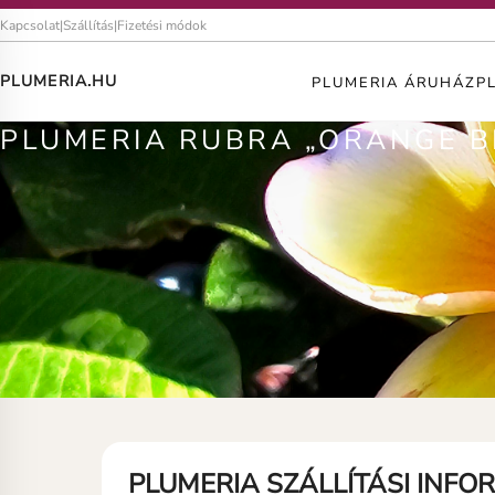
Kapcsolat
|
Szállítás
|
Fizetési módok
PLUMERIA.HU
PLUMERIA ÁRUHÁZ
P
PLUMERIA RUBRA „ORANGE B
PLUMERIA SZÁLLÍTÁSI INFO