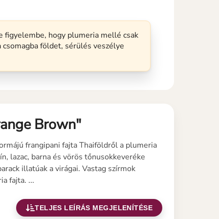
 figyelembe, hogy plumeria mellé csak
a csomagba földet, sérülés veszélye
range Brown"
rmájú frangipani fajta Thaiföldről a plumeria
 lazac, barna és vörös tőnusokkeveréke
barack illatúak a virágai. Vastag szírmok
 fajta. ...
TELJES LEÍRÁS MEGJELENÍTÉSE