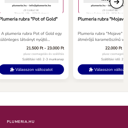
Plumeria rubra "Pot of Gold"
Plumeria rubra "Mojave"
A plumeria rubra Pot of Gold egy
Plumeria rubra "Mojave" 5
különleges látványt nyújtó
átmérőjű karamellszínű vir
plumeria fajta csodálatos
nagy borostyánszínű közep
21.500 Ft - 23.000 Ft
22.000 Ft - 
narancssárga virágaival és
nagyon vonzó rózsaszín
plusz csomagolás és szállítás
plusz csomagolás é
különleges virág formájával. Erős
szegéllyel. Nagyszerű növ
Szállítási idő: 2-3 munkanap
Szállítási idő: 2-
növekedésű fajta. Erős illatú
habitus, gömb alakú fát alko
frangipáni Több méretben is
önmagában is vonzó növén
Válasszon változatot
Válasszon változat
találkozhatsz vele nálunk.
Kompaktabb és ágasabb, m
Narancs színű frangipáni
legismertebb Divine. Köze
fűszeres, erős kókuszos ill
frangipani fajta.
PLUMERIA.HU