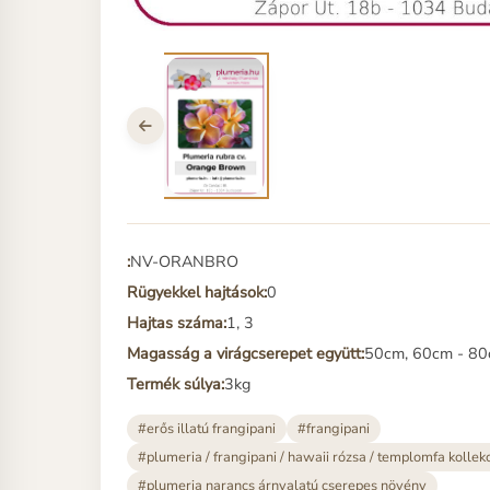
:
NV-ORANBRO
Rügyekkel hajtások:
0
Hajtas száma:
1, 3
Magasság a virágcserepet együtt:
50cm, 60cm - 80
Termék súlya:
3kg
#erős illatú frangipani
#frangipani
#plumeria / frangipani / hawaii rózsa / templomfa kollek
#plumeria narancs árnyalatú cserepes növény