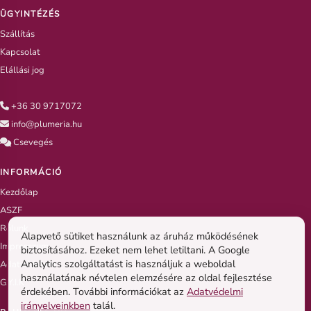
ÜGYINTÉZÉS
Szállítás
Kapcsolat
Elállási jog
+36 30 9717072
info@plumeria.hu
Csevegés
INFORMÁCIÓ
Kezdőlap
ASZF
Rólunk
Alapvető sütiket használunk az áruház működésének
Impresszum
biztosításához. Ezeket nem lehet letiltani. A Google
Analytics szolgáltatást is használjuk a weboldal
Adatvédelem
használatának névtelen elemzésére az oldal fejlesztése
G.Y.I.K
érdekében. További információkat az
Adatvédelmi
irányelveinkben
talál.