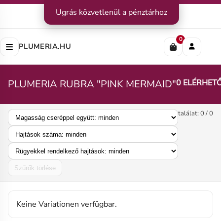
Kapcsolat
Ugrás közvetlenül a pénztárhoz
|
Szállítás
|
Fizetési módok
Impresszum
|
Rólunk
|
Adatvédelem
|
ÁSZF
0
PLUMERIA.HU
PLUMERIA RUBRA "PINK MERMAID"
0 ELÉRHET
találat: 0 / 0
Szűrők törlése
Keine Variationen verfügbar.