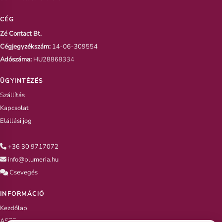
CÉG
Zé Contact Bt.
Cégjegyzékszám:
14-06-309554
Adószáma:
HU28868334
ÜGYINTÉZÉS
Szállítás
Kapcsolat
Elállási jog
+36 30 9717072
info@plumeria.hu
Csevegés
INFORMÁCIÓ
Kezdőlap
ASZF