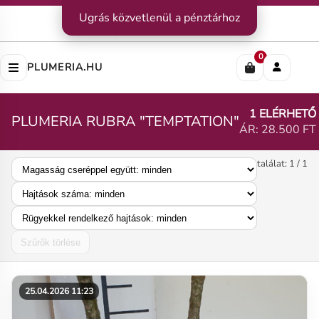
Kapcsolat
Ugrás közvetlenül a pénztárhoz
|
Szállítás
|
Fizetési módok
Impresszum
|
Rólunk
|
Adatvédelem
|
ÁSZF
0
PLUMERIA.HU
1 ELÉRHETŐ
PLUMERIA RUBRA "TEMPTATION"
ÁR: 28.500 FT
találat: 1 / 1
Szűrők törlése
25.04.2026 11:23