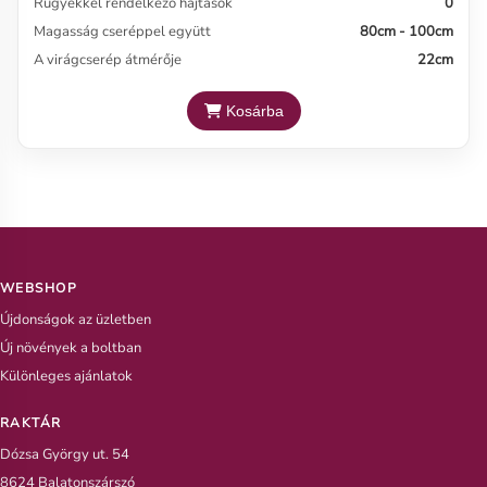
Rügyekkel rendelkező hajtások
0
Magasság cseréppel együtt
80cm - 100cm
A virágcserép átmérője
22cm
Kosárba
WEBSHOP
Újdonságok az üzletben
Új növények a boltban
Különleges ajánlatok
RAKTÁR
Dózsa György ut. 54
8624 Balatonszárszó