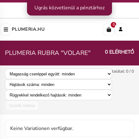
Kapcsolat
Ugrás közvetlenül a pénztárhoz
|
Szállítás
|
Fizetési módok
Impresszum
|
Rólunk
|
Adatvédelem
|
ÁSZF
0
PLUMERIA.HU
PLUMERIA RUBRA "VOLARE"
0 ELÉRHETŐ
találat: 0 / 0
Szűrők törlése
Keine Variationen verfügbar.