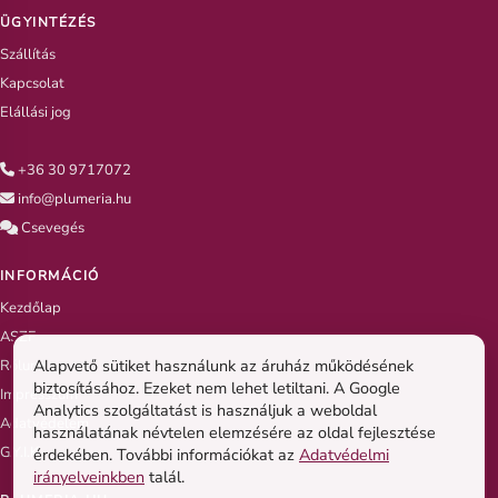
ÜGYINTÉZÉS
Szállítás
Kapcsolat
Elállási jog
+36 30 9717072
info@plumeria.hu
Csevegés
INFORMÁCIÓ
Kezdőlap
ASZF
Alapvető sütiket használunk az áruház működésének
Rólunk
biztosításához. Ezeket nem lehet letiltani. A Google
Impresszum
Analytics szolgáltatást is használjuk a weboldal
Adatvédelem
használatának névtelen elemzésére az oldal fejlesztése
G.Y.I.K
érdekében. További információkat az
Adatvédelmi
irányelveinkben
talál.