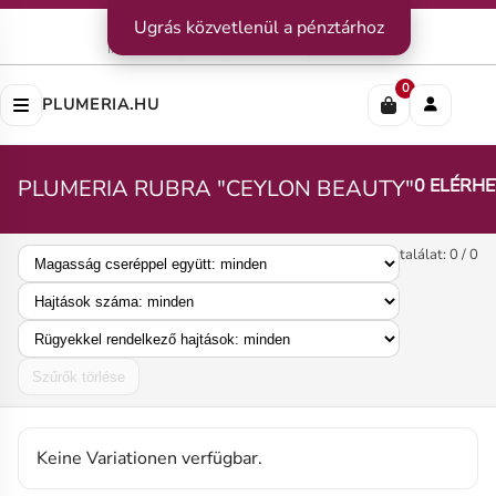
Kapcsolat
Ugrás közvetlenül a pénztárhoz
|
Szállítás
|
Fizetési módok
Impresszum
|
Rólunk
|
Adatvédelem
|
ÁSZF
0
PLUMERIA.HU
PLUMERIA RUBRA "CEYLON BEAUTY"
0 ELÉRH
találat: 0 / 0
Szűrők törlése
Keine Variationen verfügbar.