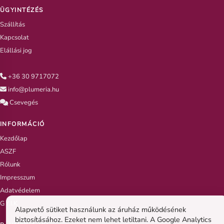
ÜGYINTÉZÉS
Szállítás
Kapcsolat
Elállási jog
+36 30 9717072
info@plumeria.hu
Csevegés
INFORMÁCIÓ
Kezdőlap
ASZF
Rólunk
Impresszum
Adatvédelem
G.Y.I.K
Alapvető sütiket használunk az áruház működésének
biztosításához. Ezeket nem lehet letiltani. A Google Analytics